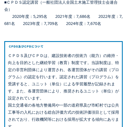
■ＣＰＤＳ認定講習（一般社団法人全国土木施工管理技士会連合
会）
2020年度：5,295名 2021年度：7,686名 2022年度：7,
681名 2023年度：7,709名 2024年度：7,670名
ＣＰＤＳ及びＣＰＤは、建設技術者の技術力（能力）の維持・
向上を目的とした継続学習（教育）制度です。当該制度は、特
定の非営利団体により運営され、各運営団体がその講習（プロ
グラム）の認定を行います。認定された講習（プログラム）を
受講すると、ユニット（単位）による学習履歴が記録されま
す。また、各運営団体により、推奨されるユニット（単位）が
設定されています。
国土交通省の各地方整備局や一部の道府県及び市町村では公共
工事等の入札における総合評価方式の技術評価項目として採用
されており、行政機関等における採用が拡大する傾向にありま
す。