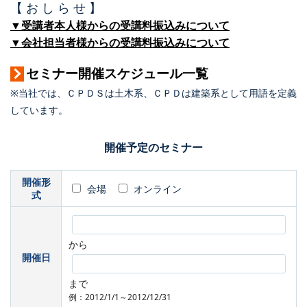
【 お し ら せ 】
▼受講者本人様からの受講料振込みについて
▼会社担当者様からの受講料振込みについて
セミナー開催スケジュール一覧
※当社では、ＣＰＤＳは土木系、ＣＰＤは建築系として用語を定義
しています。
開催予定のセミナー
開催形
会場
オンライン
式
から
開催日
まで
例：2012/1/1～2012/12/31