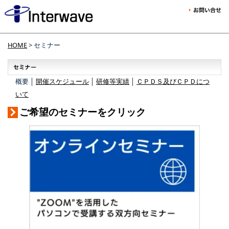
HOME
> セミナー
概要 │
開催スケジュール
│
研修等実績
│
ＣＰＤＳ及びＣＰＤにつ
いて
ご希望のセミナーをクリック