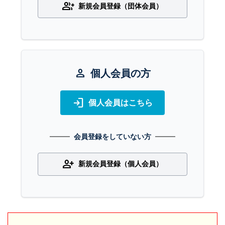
group_add
新規会員登録（団体会員）
person
個人会員の方
login
個人会員はこちら
会員登録をしていない方
person_add
新規会員登録（個人会員）