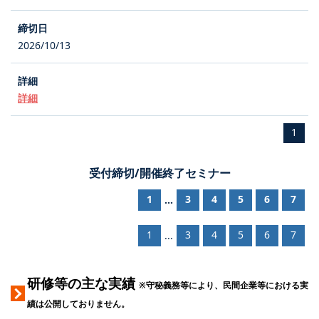
2026/10/13
詳細
1
受付締切/開催終了セミナー
1
3
4
5
6
7
...
1
3
4
5
6
7
...
研修等の主な実績
※守秘義務等により、民間企業等における実
績は公開しておりません。