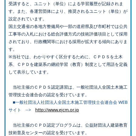
受講すると、ユニット（単位）による学習履歴が記録されま
す。また、各運営団体により、推奨されるユニット（単位）が
設定されています。
国土交通省の各地方整備局や一部の道府県及び市町村では公共
工事等の入札における総合評価方式の技術評価項目として採用
されており、行政機関等における採用が拡大する傾向にありま
す。
※当社では、わかりやすく区分するために、ＣＰＤＳを土木
系、ＣＰＤを建築系の継続学習（教育）制度として用語を定義
して表示しています。
当社主催のＣＰＤＳ認定講習は、一般社団法人全国土木施工
管理技士会連合会の認定を受けています。
■一般社団法人社団法人全国土木施工管理技士会連合会 WEB
サイト -->
http://www.ejcm.or.jp
当社主催のＣＰＤ認定プログラムは、公益財団法人建築教育
技術普及センターの認定を受けています。