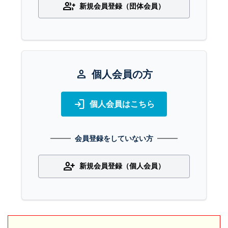
group_add
新規会員登録（団体会員）
person
個人会員の方
login
個人会員はこちら
会員登録をしていない方
person_add
新規会員登録（個人会員）