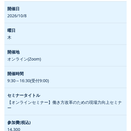
2026/10/8
木
オンライン(Zoom)
9:30～16:30(受付9:00)
【オンラインセミナー】働き方改革のための現場力向上セミナ
ー
14,300