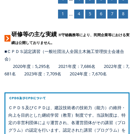
1
4
5
6
7
8
...
研修等の主な実績
※守秘義務等により、民間企業等における実
績は公開しておりません。
■ＣＰＤＳ認定講習（一般社団法人全国土木施工管理技士会連合
会）
2020年度：5,295名 2021年度：7,686名 2022年度：7,
681名 2023年度：7,709名 2024年度：7,670名
ＣＰＤＳ及びＣＰＤは、建設技術者の技術力（能力）の維持・
向上を目的とした継続学習（教育）制度です。当該制度は、特
定の非営利団体により運営され、各運営団体がその講習（プロ
グラム）の認定を行います。認定された講習（プログラム）を