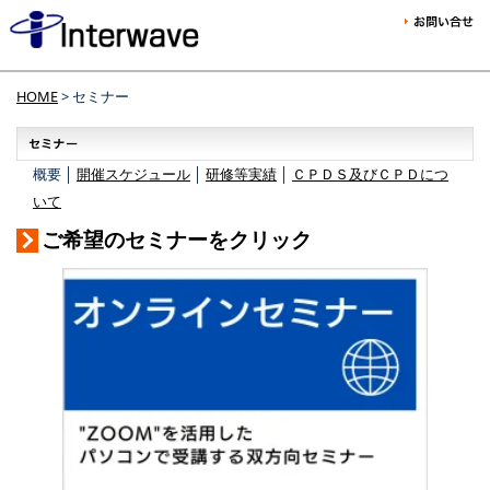
HOME
> セミナー
概要 │
開催スケジュール
│
研修等実績
│
ＣＰＤＳ及びＣＰＤにつ
いて
ご希望のセミナーをクリック