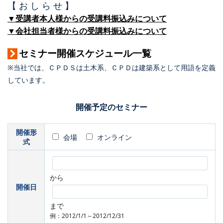
【 お し ら せ 】
▼受講者本人様からの受講料振込みについて
▼会社担当者様からの受講料振込みについて
セミナー開催スケジュール一覧
※当社では、ＣＰＤＳは土木系、ＣＰＤは建築系として用語を定義
しています。
開催予定のセミナー
開催形
会場
オンライン
式
から
開催日
まで
例：2012/1/1～2012/12/31