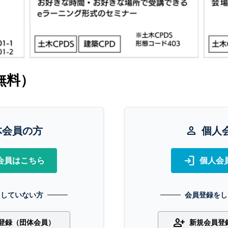
無料）
体会員の方
person
個人
login
会員はこちら
個人会
をしていない方
会員登録をし
person_add
登録（団体会員）
新規会員登