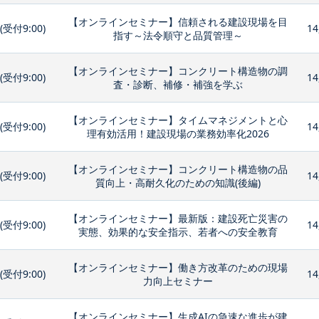
【オンラインセミナー】信頼される建設現場を目
0(受付9:00)
14
指す～法令順守と品質管理～
【オンラインセミナー】コンクリート構造物の調
0(受付9:00)
14
査・診断、補修・補強を学ぶ
【オンラインセミナー】タイムマネジメントと心
0(受付9:00)
14
理有効活用！建設現場の業務効率化2026
【オンラインセミナー】コンクリート構造物の品
0(受付9:00)
14
質向上・高耐久化のための知識(後編)
【オンラインセミナー】最新版：建設死亡災害の
0(受付9:00)
14
実態、効果的な安全指示、若者への安全教育
【オンラインセミナー】働き方改革のための現場
0(受付9:00)
14
力向上セミナー
【オンラインセミナー】生成AIの急速な進歩が建