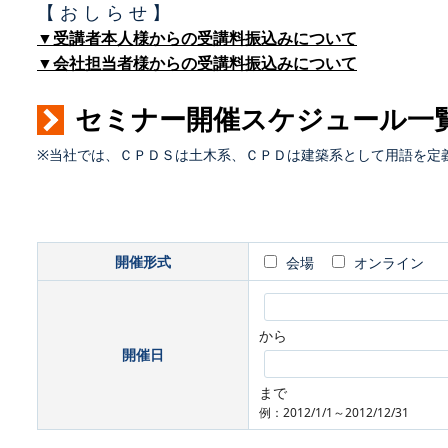
【 お し ら せ 】
▼受講者本人様からの受講料振込みについて
▼会社担当者様からの受講料振込みについて
セミナー開催スケジュール一
※当社では、ＣＰＤＳは土木系、ＣＰＤは建築系として用語を定
開催形式
会場
オンライン
から
開催日
まで
例：2012/1/1～2012/12/31