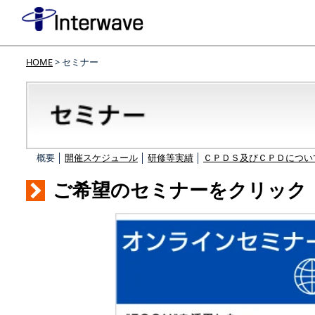
HOME
> セミナー
概要 │
開催スケジュール
│
研修等実績
│
ＣＰＤＳ及びＣＰＤについ
ご希望のセミナーをクリック