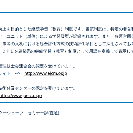
向上を目的とした継続学習（教育）制度です。当該制度は、特定の非営
と、ユニット（単位）による学習履歴が記録されます。また、各運営団
工事等の入札における総合評価方式の技術評価項目として採用されてお
、ＣＰＤを建築系の継続学習（教育）制度として用語を定義して表示し
管理技士会連合会の認定を受けています。
サイト -->
http://www.ejcm.or.jp
技術普及センターの認定を受けています。
http://www.jaeic.or.jp
ターウェーブ セミナー課(直通)