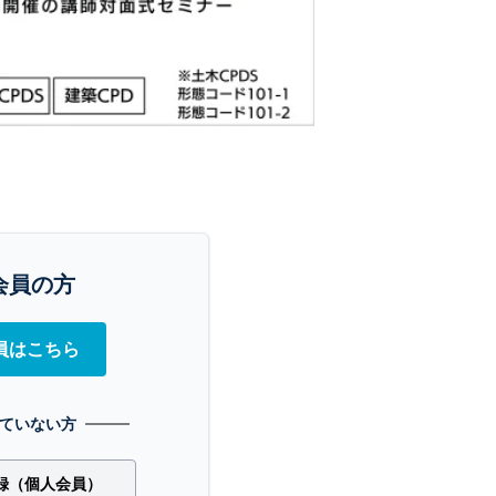
会員の方
員はこちら
ていない方
録（個人会員）