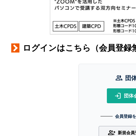
ログインはこちら（会員登録
group
団
login
団体
会員登録
group_add
新規会員