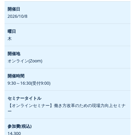
2026/10/8
木
オンライン(Zoom)
9:30～16:30(受付9:00)
【オンラインセミナー】働き方改革のための現場力向上セミナ
ー
14,300