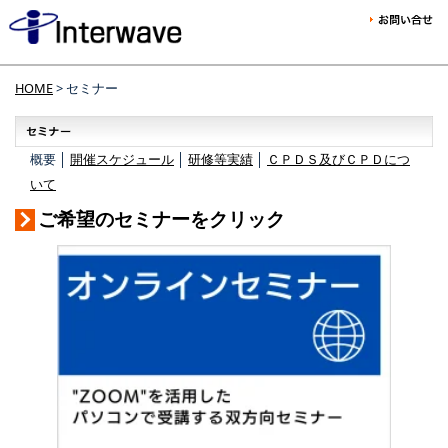
HOME
> セミナー
概要 │
開催スケジュール
│
研修等実績
│
ＣＰＤＳ及びＣＰＤにつ
いて
ご希望のセミナーをクリック