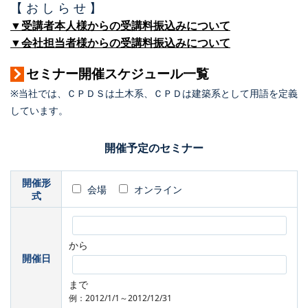
【 お し ら せ 】
▼受講者本人様からの受講料振込みについて
▼会社担当者様からの受講料振込みについて
セミナー開催スケジュール一覧
※当社では、ＣＰＤＳは土木系、ＣＰＤは建築系として用語を定義
しています。
開催予定のセミナー
開催形
会場
オンライン
式
から
開催日
まで
例：2012/1/1～2012/12/31