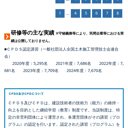
1
4
5
6
7
8
...
研修等の主な実績
※守秘義務等により、民間企業等における実
績は公開しておりません。
■ＣＰＤＳ認定講習（一般社団法人全国土木施工管理技士会連合
会）
2020年度：5,295名 2021年度：7,686名 2022年度：7,
681名 2023年度：7,709名 2024年度：7,670名
ＣＰＤＳ及びＣＰＤは、建設技術者の技術力（能力）の維持・
向上を目的とした継続学習（教育）制度です。当該制度は、特
定の非営利団体により運営され、各運営団体がその講習（プロ
グラム）の認定を行います。認定された講習（プログラム）を