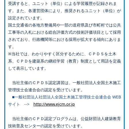
受講すると、ユニット（単位）による学習履歴が記録されま
す。また、各運営団体により、推奨されるユニット（単位）が
設定されています。
国土交通省の各地方整備局や一部の道府県及び市町村では公共
工事等の入札における総合評価方式の技術評価項目として採用
されており、行政機関等における採用が拡大する傾向にありま
す。
※当社では、わかりやすく区分するために、ＣＰＤＳを土木
系、ＣＰＤを建築系の継続学習（教育）制度として用語を定義
して表示しています。
当社主催のＣＰＤＳ認定講習は、一般社団法人全国土木施工
管理技士会連合会の認定を受けています。
■一般社団法人社団法人全国土木施工管理技士会連合会 WEB
サイト -->
http://www.ejcm.or.jp
当社主催のＣＰＤ認定プログラムは、公益財団法人建築教育
技術普及センターの認定を受けています。