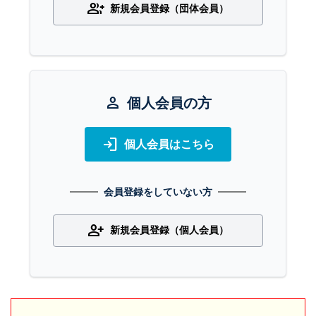
group_add
新規会員登録（団体会員）
person
個人会員の方
login
個人会員はこちら
会員登録をしていない方
person_add
新規会員登録（個人会員）