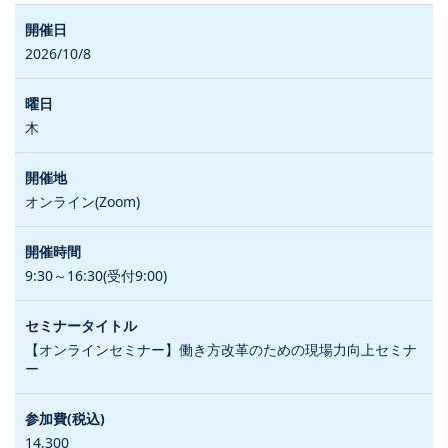
2026/10/8
木
オンライン(Zoom)
9:30～16:30(受付9:00)
【オンラインセミナー】働き方改革のための現場力向上セミナ
ー
14,300