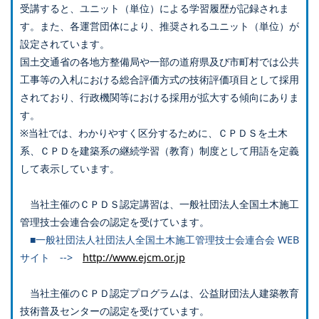
受講すると、ユニット（単位）による学習履歴が記録されま
す。また、各運営団体により、推奨されるユニット（単位）が
設定されています。
国土交通省の各地方整備局や一部の道府県及び市町村では公共
工事等の入札における総合評価方式の技術評価項目として採用
されており、行政機関等における採用が拡大する傾向にありま
す。
※当社では、わかりやすく区分するために、ＣＰＤＳを土木
系、ＣＰＤを建築系の継続学習（教育）制度として用語を定義
して表示しています。
当社主催のＣＰＤＳ認定講習は、一般社団法人全国土木施工
管理技士会連合会の認定を受けています。
■一般社団法人社団法人全国土木施工管理技士会連合会 WEB
サイト -->
http://www.ejcm.or.jp
当社主催のＣＰＤ認定プログラムは、公益財団法人建築教育
技術普及センターの認定を受けています。