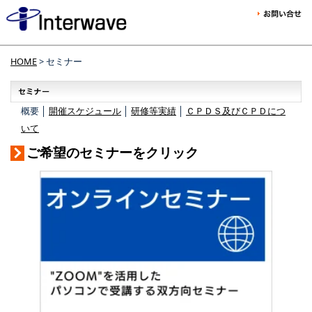
HOME
> セミナー
概要 │
開催スケジュール
│
研修等実績
│
ＣＰＤＳ及びＣＰＤにつ
いて
ご希望のセミナーをクリック