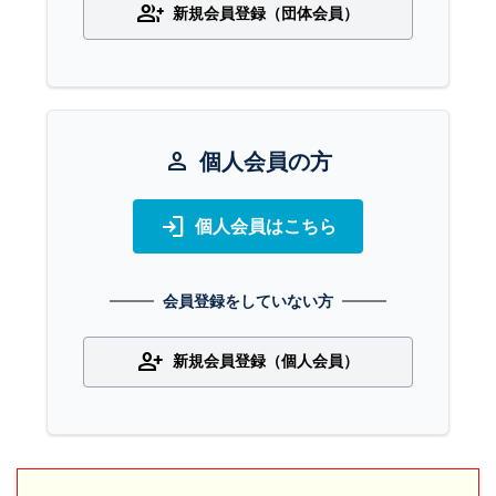
group_add
新規会員登録（団体会員）
person
個人会員の方
login
個人会員はこちら
会員登録をしていない方
person_add
新規会員登録（個人会員）