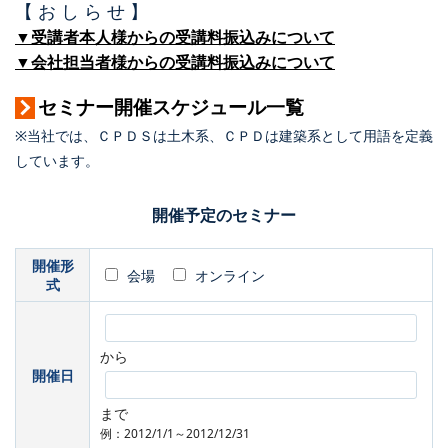
【 お し ら せ 】
▼受講者本人様からの受講料振込みについて
▼会社担当者様からの受講料振込みについて
セミナー開催スケジュール一覧
※当社では、ＣＰＤＳは土木系、ＣＰＤは建築系として用語を定義
しています。
開催予定のセミナー
開催形
会場
オンライン
式
から
開催日
まで
例：2012/1/1～2012/12/31