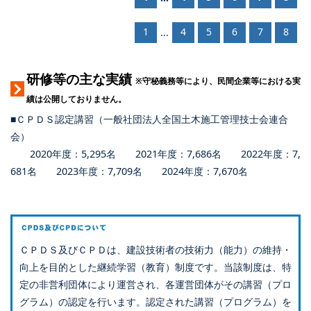
1
4
5
6
7
8
...
研修等の主な実績
※守秘義務等により、民間企業等における実
績は公開しておりません。
■ＣＰＤＳ認定講習（一般社団法人全国土木施工管理技士会連合
会）
2020年度：5,295名 2021年度：7,686名 2022年度：7,
681名 2023年度：7,709名 2024年度：7,670名
ＣＰＤＳ及びＣＰＤは、建設技術者の技術力（能力）の維持・
向上を目的とした継続学習（教育）制度です。当該制度は、特
定の非営利団体により運営され、各運営団体がその講習（プロ
グラム）の認定を行います。認定された講習（プログラム）を