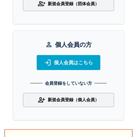
group_add
新規会員登録（団体会員）
person
個人会員の方
login
個人会員はこちら
会員登録をしていない方
person_add
新規会員登録（個人会員）