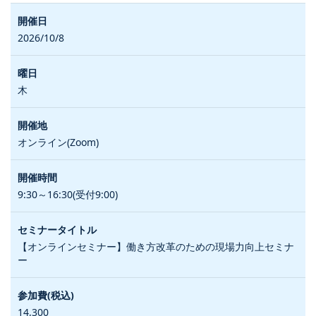
2026/10/8
木
オンライン(Zoom)
9:30～16:30(受付9:00)
【オンラインセミナー】働き方改革のための現場力向上セミナ
ー
14,300