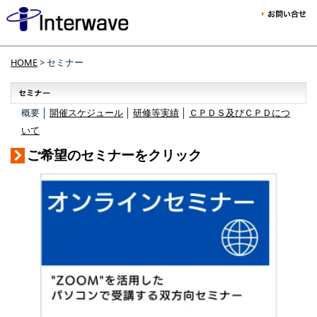
HOME
> セミナー
概要 │
開催スケジュール
│
研修等実績
│
ＣＰＤＳ及びＣＰＤにつ
いて
ご希望のセミナーをクリック