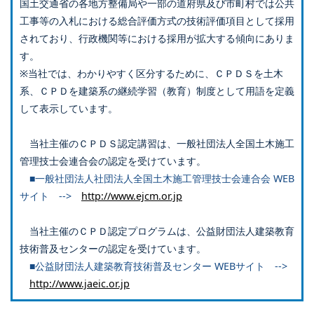
国土交通省の各地方整備局や一部の道府県及び市町村では公共
工事等の入札における総合評価方式の技術評価項目として採用
されており、行政機関等における採用が拡大する傾向にありま
す。
※当社では、わかりやすく区分するために、ＣＰＤＳを土木
系、ＣＰＤを建築系の継続学習（教育）制度として用語を定義
して表示しています。
当社主催のＣＰＤＳ認定講習は、一般社団法人全国土木施工
管理技士会連合会の認定を受けています。
■一般社団法人社団法人全国土木施工管理技士会連合会 WEB
サイト -->
http://www.ejcm.or.jp
当社主催のＣＰＤ認定プログラムは、公益財団法人建築教育
技術普及センターの認定を受けています。
■公益財団法人建築教育技術普及センター WEBサイト -->
http://www.jaeic.or.jp