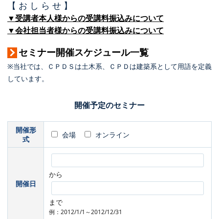
【 お し ら せ 】
▼受講者本人様からの受講料振込みについて
▼会社担当者様からの受講料振込みについて
セミナー開催スケジュール一覧
※当社では、ＣＰＤＳは土木系、ＣＰＤは建築系として用語を定義
しています。
開催予定のセミナー
開催形
会場
オンライン
式
から
開催日
まで
例：2012/1/1～2012/12/31