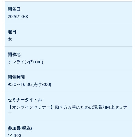
2026/10/8
木
オンライン(Zoom)
9:30～16:30(受付9:00)
【オンラインセミナー】働き方改革のための現場力向上セミナ
ー
14,300