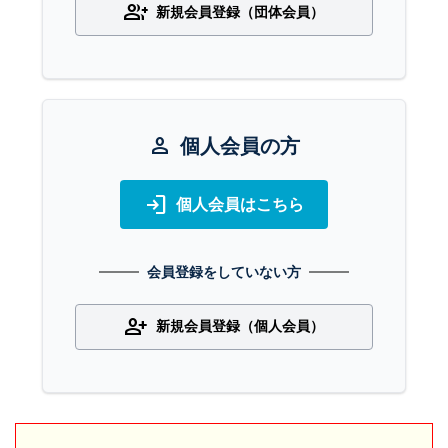
group_add
新規会員登録（団体会員）
person
個人会員の方
login
個人会員はこちら
会員登録をしていない方
person_add
新規会員登録（個人会員）