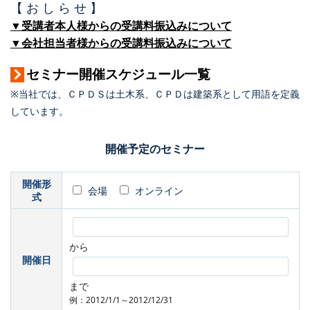
【 お し ら せ 】
▼受講者本人様からの受講料振込みについて
▼会社担当者様からの受講料振込みについて
セミナー開催スケジュール一覧
※当社では、ＣＰＤＳは土木系、ＣＰＤは建築系として用語を定義
しています。
開催予定のセミナー
開催形
会場
オンライン
式
から
開催日
まで
例：2012/1/1～2012/12/31