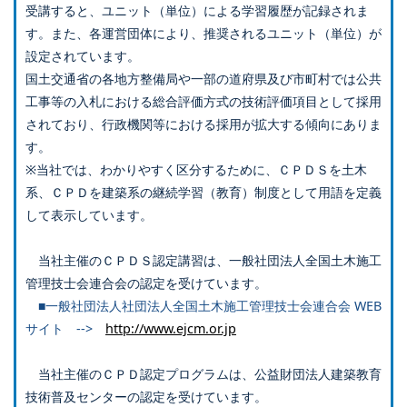
受講すると、ユニット（単位）による学習履歴が記録されま
す。また、各運営団体により、推奨されるユニット（単位）が
設定されています。
国土交通省の各地方整備局や一部の道府県及び市町村では公共
工事等の入札における総合評価方式の技術評価項目として採用
されており、行政機関等における採用が拡大する傾向にありま
す。
※当社では、わかりやすく区分するために、ＣＰＤＳを土木
系、ＣＰＤを建築系の継続学習（教育）制度として用語を定義
して表示しています。
当社主催のＣＰＤＳ認定講習は、一般社団法人全国土木施工
管理技士会連合会の認定を受けています。
■一般社団法人社団法人全国土木施工管理技士会連合会 WEB
サイト -->
http://www.ejcm.or.jp
当社主催のＣＰＤ認定プログラムは、公益財団法人建築教育
技術普及センターの認定を受けています。