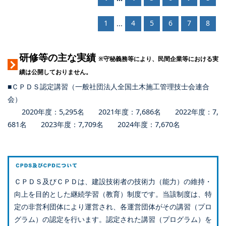
1
4
5
6
7
8
...
研修等の主な実績
※守秘義務等により、民間企業等における実
績は公開しておりません。
■ＣＰＤＳ認定講習（一般社団法人全国土木施工管理技士会連合
会）
2020年度：5,295名 2021年度：7,686名 2022年度：7,
681名 2023年度：7,709名 2024年度：7,670名
ＣＰＤＳ及びＣＰＤは、建設技術者の技術力（能力）の維持・
向上を目的とした継続学習（教育）制度です。当該制度は、特
定の非営利団体により運営され、各運営団体がその講習（プロ
グラム）の認定を行います。認定された講習（プログラム）を