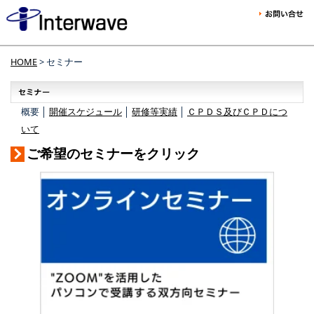
HOME
> セミナー
概要 │
開催スケジュール
│
研修等実績
│
ＣＰＤＳ及びＣＰＤにつ
いて
ご希望のセミナーをクリック