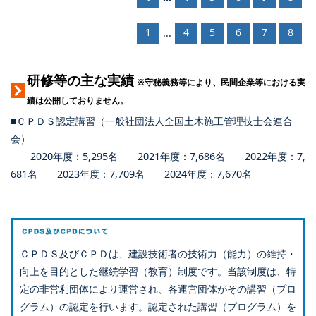
1
4
5
6
7
8
...
研修等の主な実績
※守秘義務等により、民間企業等における実
績は公開しておりません。
■ＣＰＤＳ認定講習（一般社団法人全国土木施工管理技士会連合
会）
2020年度：5,295名 2021年度：7,686名 2022年度：7,
681名 2023年度：7,709名 2024年度：7,670名
ＣＰＤＳ及びＣＰＤは、建設技術者の技術力（能力）の維持・
向上を目的とした継続学習（教育）制度です。当該制度は、特
定の非営利団体により運営され、各運営団体がその講習（プロ
グラム）の認定を行います。認定された講習（プログラム）を