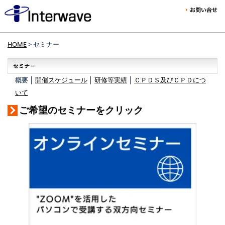
HOME
> セミナー
概要 │
開催スケジュール
│
研修等実績
│
ＣＰＤＳ及びＣＰＤにつ
いて
ご希望のセミナーをクリック