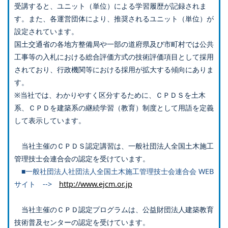
受講すると、ユニット（単位）による学習履歴が記録されま
す。また、各運営団体により、推奨されるユニット（単位）が
設定されています。
国土交通省の各地方整備局や一部の道府県及び市町村では公共
工事等の入札における総合評価方式の技術評価項目として採用
されており、行政機関等における採用が拡大する傾向にありま
す。
※当社では、わかりやすく区分するために、ＣＰＤＳを土木
系、ＣＰＤを建築系の継続学習（教育）制度として用語を定義
して表示しています。
当社主催のＣＰＤＳ認定講習は、一般社団法人全国土木施工
管理技士会連合会の認定を受けています。
■一般社団法人社団法人全国土木施工管理技士会連合会 WEB
サイト -->
http://www.ejcm.or.jp
当社主催のＣＰＤ認定プログラムは、公益財団法人建築教育
技術普及センターの認定を受けています。