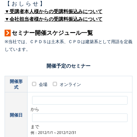
【 お し ら せ 】
▼受講者本人様からの受講料振込みについて
▼会社担当者様からの受講料振込みについて
セミナー開催スケジュール一覧
※当社では、ＣＰＤＳは土木系、ＣＰＤは建築系として用語を定義
しています。
開催予定のセミナー
開催形
会場
オンライン
式
から
開催日
まで
例：2012/1/1～2012/12/31