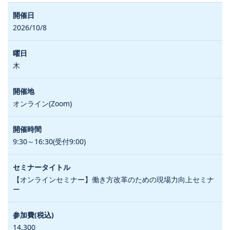
2026/10/8
木
オンライン(Zoom)
9:30～16:30(受付9:00)
【オンラインセミナー】働き方改革のための現場力向上セミナ
ー
14,300