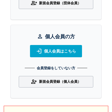
group_add
新規会員登録（団体会員）
person
個人会員の方
login
個人会員はこちら
会員登録をしていない方
person_add
新規会員登録（個人会員）