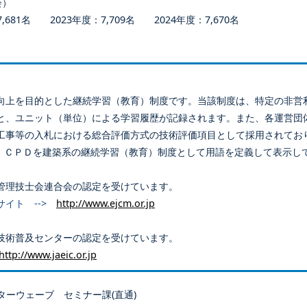
会）
681名 2023年度：7,709名 2024年度：7,670名
向上を目的とした継続学習（教育）制度です。当該制度は、特定の非営
と、ユニット（単位）による学習履歴が記録されます。また、各運営団
工事等の入札における総合評価方式の技術評価項目として採用されてお
、ＣＰＤを建築系の継続学習（教育）制度として用語を定義して表示し
管理技士会連合会の認定を受けています。
サイト -->
http://www.ejcm.or.jp
技術普及センターの認定を受けています。
http://www.jaeic.or.jp
ターウェーブ セミナー課(直通)