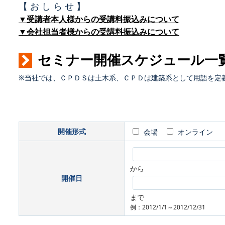
【 お し ら せ 】
▼受講者本人様からの受講料振込みについて
▼会社担当者様からの受講料振込みについて
セミナー開催スケジュール一
※当社では、ＣＰＤＳは土木系、ＣＰＤは建築系として用語を定
開催形式
会場
オンライン
から
開催日
まで
例：2012/1/1～2012/12/31