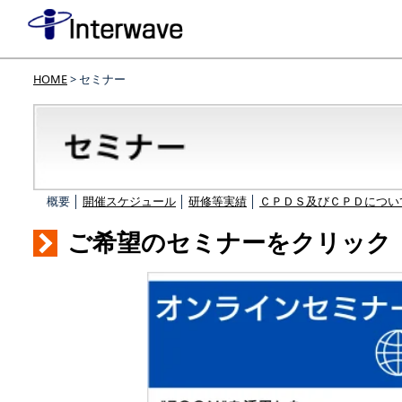
HOME
> セミナー
概要 │
開催スケジュール
│
研修等実績
│
ＣＰＤＳ及びＣＰＤについ
ご希望のセミナーをクリック