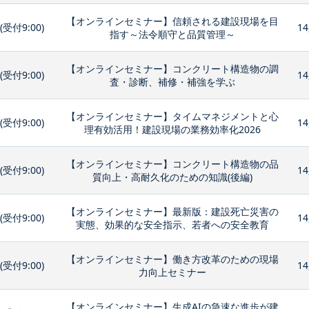
【オンラインセミナー】信頼される建設現場を目
0(受付9:00)
14
指す～法令順守と品質管理～
【オンラインセミナー】コンクリート構造物の調
0(受付9:00)
14
査・診断、補修・補強を学ぶ
【オンラインセミナー】タイムマネジメントと心
0(受付9:00)
14
理有効活用！建設現場の業務効率化2026
【オンラインセミナー】コンクリート構造物の品
0(受付9:00)
14
質向上・高耐久化のための知識(後編)
【オンラインセミナー】最新版：建設死亡災害の
0(受付9:00)
14
実態、効果的な安全指示、若者への安全教育
【オンラインセミナー】働き方改革のための現場
0(受付9:00)
14
力向上セミナー
【オンラインセミナー】生成AIの急速な進歩が建