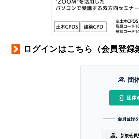
ログインはこちら（会員登録
group
団
login
団体
会員登録
group_add
新規会員