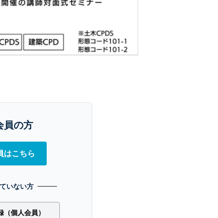
会員の方
員はこちら
ていない方
録（個人会員）