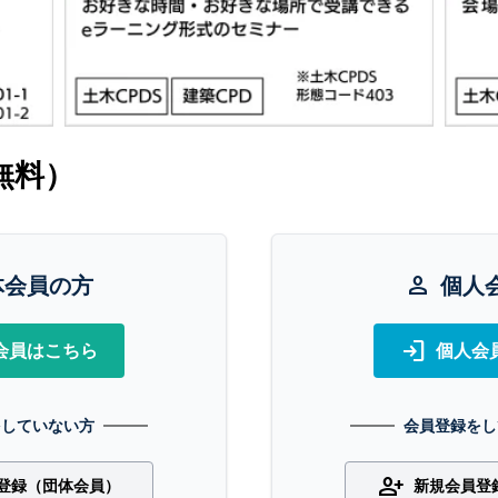
無料）
体会員の方
person
個人
login
会員はこちら
個人会
をしていない方
会員登録をし
person_add
登録（団体会員）
新規会員登