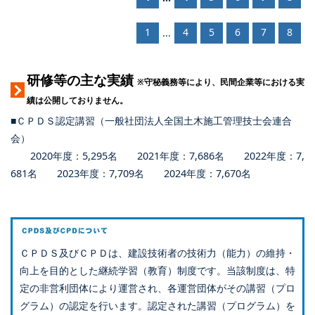
1
4
5
6
7
8
...
研修等の主な実績
※守秘義務等により、民間企業等における実
績は公開しておりません。
■ＣＰＤＳ認定講習（一般社団法人全国土木施工管理技士会連合
会）
2020年度：5,295名 2021年度：7,686名 2022年度：7,
681名 2023年度：7,709名 2024年度：7,670名
ＣＰＤＳ及びＣＰＤは、建設技術者の技術力（能力）の維持・
向上を目的とした継続学習（教育）制度です。当該制度は、特
定の非営利団体により運営され、各運営団体がその講習（プロ
グラム）の認定を行います。認定された講習（プログラム）を