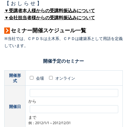
【 お し ら せ 】
▼受講者本人様からの受講料振込みについて
▼会社担当者様からの受講料振込みについて
セミナー開催スケジュール一覧
※当社では、ＣＰＤＳは土木系、ＣＰＤは建築系として用語を定義
しています。
開催予定のセミナー
開催形
会場
オンライン
式
から
開催日
まで
例：2012/1/1～2012/12/31