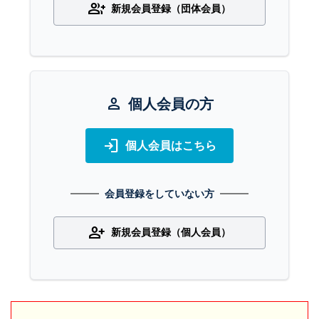
group_add
新規会員登録（団体会員）
person
個人会員の方
login
個人会員はこちら
会員登録をしていない方
person_add
新規会員登録（個人会員）