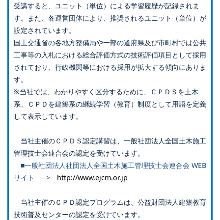
受講すると、ユニット（単位）による学習履歴が記録されま
す。また、各運営団体により、推奨されるユニット（単位）が
設定されています。
国土交通省の各地方整備局や一部の道府県及び市町村では公共
工事等の入札における総合評価方式の技術評価項目として採用
されており、行政機関等における採用が拡大する傾向にありま
す。
※当社では、わかりやすく区分するために、ＣＰＤＳを土木
系、ＣＰＤを建築系の継続学習（教育）制度として用語を定義
して表示しています。
当社主催のＣＰＤＳ認定講習は、一般社団法人全国土木施工
管理技士会連合会の認定を受けています。
■一般社団法人社団法人全国土木施工管理技士会連合会 WEB
サイト -->
http://www.ejcm.or.jp
当社主催のＣＰＤ認定プログラムは、公益財団法人建築教育
技術普及センターの認定を受けています。