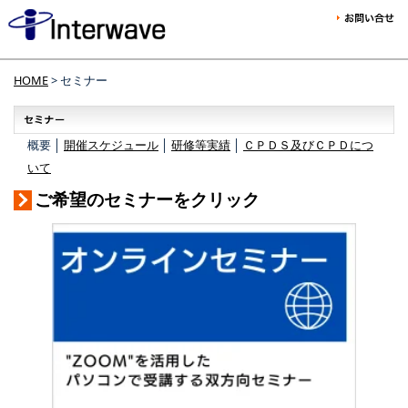
HOME
> セミナー
概要 │
開催スケジュール
│
研修等実績
│
ＣＰＤＳ及びＣＰＤにつ
いて
ご希望のセミナーをクリック