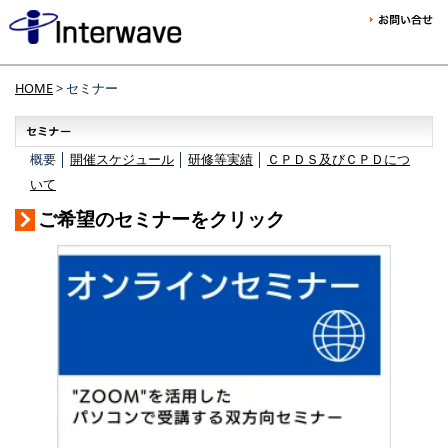
HOME
> セミナー
概要 │
開催スケジュール
│
研修等実績
│
ＣＰＤＳ及びＣＰＤにつ
いて
ご希望のセミナーをクリック