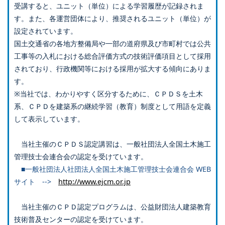
受講すると、ユニット（単位）による学習履歴が記録されま
す。また、各運営団体により、推奨されるユニット（単位）が
設定されています。
国土交通省の各地方整備局や一部の道府県及び市町村では公共
工事等の入札における総合評価方式の技術評価項目として採用
されており、行政機関等における採用が拡大する傾向にありま
す。
※当社では、わかりやすく区分するために、ＣＰＤＳを土木
系、ＣＰＤを建築系の継続学習（教育）制度として用語を定義
して表示しています。
当社主催のＣＰＤＳ認定講習は、一般社団法人全国土木施工
管理技士会連合会の認定を受けています。
■一般社団法人社団法人全国土木施工管理技士会連合会 WEB
サイト -->
http://www.ejcm.or.jp
当社主催のＣＰＤ認定プログラムは、公益財団法人建築教育
技術普及センターの認定を受けています。