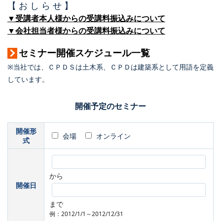
【 お し ら せ 】
▼受講者本人様からの受講料振込みについて
▼会社担当者様からの受講料振込みについて
セミナー開催スケジュール一覧
※当社では、ＣＰＤＳは土木系、ＣＰＤは建築系として用語を定義
しています。
開催予定のセミナー
開催形
会場
オンライン
式
から
開催日
まで
例：2012/1/1～2012/12/31