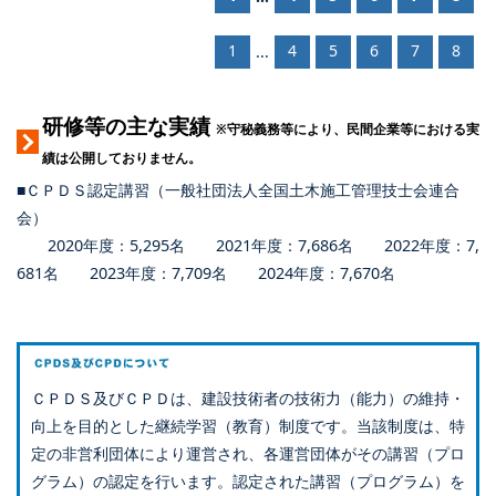
1
4
5
6
7
8
...
研修等の主な実績
※守秘義務等により、民間企業等における実
績は公開しておりません。
■ＣＰＤＳ認定講習（一般社団法人全国土木施工管理技士会連合
会）
2020年度：5,295名 2021年度：7,686名 2022年度：7,
681名 2023年度：7,709名 2024年度：7,670名
ＣＰＤＳ及びＣＰＤは、建設技術者の技術力（能力）の維持・
向上を目的とした継続学習（教育）制度です。当該制度は、特
定の非営利団体により運営され、各運営団体がその講習（プロ
グラム）の認定を行います。認定された講習（プログラム）を