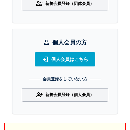
group_add
新規会員登録（団体会員）
person
個人会員の方
login
個人会員はこちら
会員登録をしていない方
person_add
新規会員登録（個人会員）