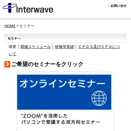
HOME
> セミナー
概要 │
開催スケジュール
│
研修等実績
│
ＣＰＤＳ及びＣＰＤにつ
いて
ご希望のセミナーをクリック