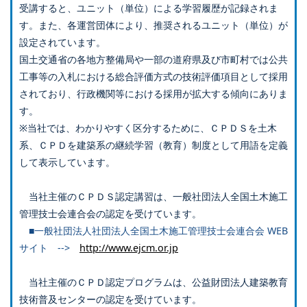
受講すると、ユニット（単位）による学習履歴が記録されま
す。また、各運営団体により、推奨されるユニット（単位）が
設定されています。
国土交通省の各地方整備局や一部の道府県及び市町村では公共
工事等の入札における総合評価方式の技術評価項目として採用
されており、行政機関等における採用が拡大する傾向にありま
す。
※当社では、わかりやすく区分するために、ＣＰＤＳを土木
系、ＣＰＤを建築系の継続学習（教育）制度として用語を定義
して表示しています。
当社主催のＣＰＤＳ認定講習は、一般社団法人全国土木施工
管理技士会連合会の認定を受けています。
■一般社団法人社団法人全国土木施工管理技士会連合会 WEB
サイト -->
http://www.ejcm.or.jp
当社主催のＣＰＤ認定プログラムは、公益財団法人建築教育
技術普及センターの認定を受けています。