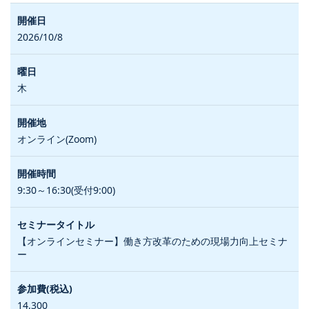
2026/10/8
木
オンライン(Zoom)
9:30～16:30(受付9:00)
【オンラインセミナー】働き方改革のための現場力向上セミナ
ー
14,300