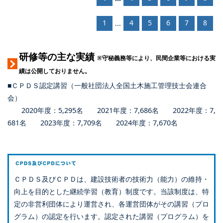
1
4
5
6
7
8
...
研修等の主な実績
※守秘義務等により、民間企業等における実
績は公開しておりません。
■ＣＰＤＳ認定講習（一般社団法人全国土木施工管理技士会連合
会）
2020年度：5,295名 2021年度：7,686名 2022年度：7,
681名 2023年度：7,709名 2024年度：7,670名
ＣＰＤＳ及びＣＰＤは、建設技術者の技術力（能力）の維持・
向上を目的とした継続学習（教育）制度です。当該制度は、特
定の非営利団体により運営され、各運営団体がその講習（プロ
グラム）の認定を行います。認定された講習（プログラム）を