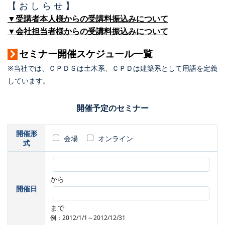
【 お し ら せ 】
▼受講者本人様からの受講料振込みについて
▼会社担当者様からの受講料振込みについて
セミナー開催スケジュール一覧
※当社では、ＣＰＤＳは土木系、ＣＰＤは建築系として用語を定義
しています。
開催予定のセミナー
開催形
会場
オンライン
式
から
開催日
まで
例：2012/1/1～2012/12/31