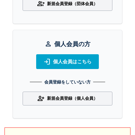
group_add
新規会員登録（団体会員）
person
個人会員の方
login
個人会員はこちら
会員登録をしていない方
person_add
新規会員登録（個人会員）