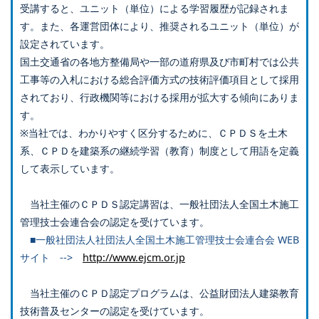
受講すると、ユニット（単位）による学習履歴が記録されま
す。また、各運営団体により、推奨されるユニット（単位）が
設定されています。
国土交通省の各地方整備局や一部の道府県及び市町村では公共
工事等の入札における総合評価方式の技術評価項目として採用
されており、行政機関等における採用が拡大する傾向にありま
す。
※当社では、わかりやすく区分するために、ＣＰＤＳを土木
系、ＣＰＤを建築系の継続学習（教育）制度として用語を定義
して表示しています。
当社主催のＣＰＤＳ認定講習は、一般社団法人全国土木施工
管理技士会連合会の認定を受けています。
■一般社団法人社団法人全国土木施工管理技士会連合会 WEB
サイト -->
http://www.ejcm.or.jp
当社主催のＣＰＤ認定プログラムは、公益財団法人建築教育
技術普及センターの認定を受けています。