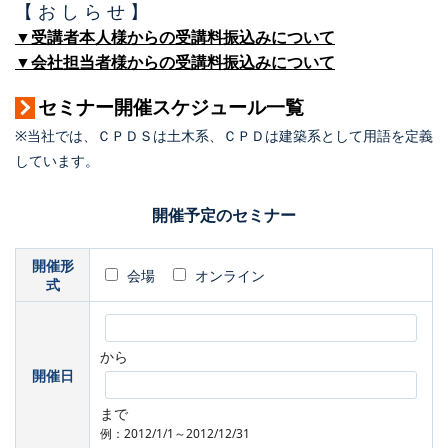
【 お し ら せ 】
▼受講者本人様からの受講料振込みについて
▼会社担当者様からの受講料振込みについて
セミナー開催スケジュール一覧
※当社では、ＣＰＤＳは土木系、ＣＰＤは建築系として用語を定義
しています。
開催予定のセミナー
開催形
会場
オンライン
式
から
開催日
まで
例：2012/1/1～2012/12/31