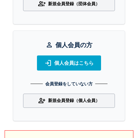
group_add
新規会員登録（団体会員）
person
個人会員の方
login
個人会員はこちら
会員登録をしていない方
person_add
新規会員登録（個人会員）