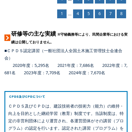
1
4
5
6
7
8
...
研修等の主な実績
※守秘義務等により、民間企業等における実
績は公開しておりません。
■ＣＰＤＳ認定講習（一般社団法人全国土木施工管理技士会連合
会）
2020年度：5,295名 2021年度：7,686名 2022年度：7,
681名 2023年度：7,709名 2024年度：7,670名
ＣＰＤＳ及びＣＰＤは、建設技術者の技術力（能力）の維持・
向上を目的とした継続学習（教育）制度です。当該制度は、特
定の非営利団体により運営され、各運営団体がその講習（プロ
グラム）の認定を行います。認定された講習（プログラム）を