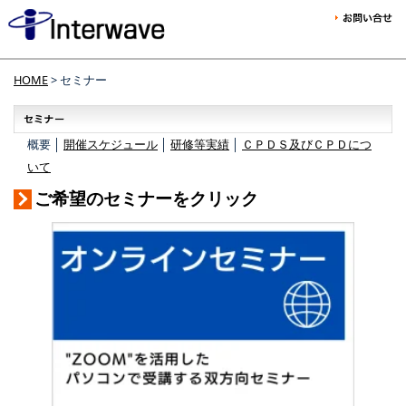
HOME
> セミナー
概要 │
開催スケジュール
│
研修等実績
│
ＣＰＤＳ及びＣＰＤにつ
いて
ご希望のセミナーをクリック