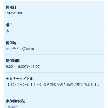
2026/10/8
木
オンライン(Zoom)
9:30～16:30(受付9:00)
【オンラインセミナー】働き方改革のための現場力向上セミナ
ー
14,300