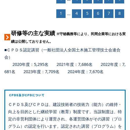
1
4
5
6
7
8
...
研修等の主な実績
※守秘義務等により、民間企業等における実
績は公開しておりません。
■ＣＰＤＳ認定講習（一般社団法人全国土木施工管理技士会連合
会）
2020年度：5,295名 2021年度：7,686名 2022年度：7,
681名 2023年度：7,709名 2024年度：7,670名
ＣＰＤＳ及びＣＰＤは、建設技術者の技術力（能力）の維持・
向上を目的とした継続学習（教育）制度です。当該制度は、特
定の非営利団体により運営され、各運営団体がその講習（プロ
グラム）の認定を行います。認定された講習（プログラム）を