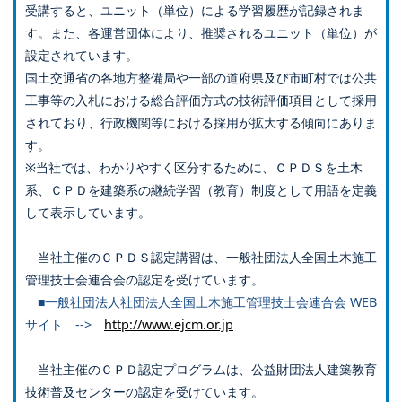
受講すると、ユニット（単位）による学習履歴が記録されま
す。また、各運営団体により、推奨されるユニット（単位）が
設定されています。
国土交通省の各地方整備局や一部の道府県及び市町村では公共
工事等の入札における総合評価方式の技術評価項目として採用
されており、行政機関等における採用が拡大する傾向にありま
す。
※当社では、わかりやすく区分するために、ＣＰＤＳを土木
系、ＣＰＤを建築系の継続学習（教育）制度として用語を定義
して表示しています。
当社主催のＣＰＤＳ認定講習は、一般社団法人全国土木施工
管理技士会連合会の認定を受けています。
■一般社団法人社団法人全国土木施工管理技士会連合会 WEB
サイト -->
http://www.ejcm.or.jp
当社主催のＣＰＤ認定プログラムは、公益財団法人建築教育
技術普及センターの認定を受けています。