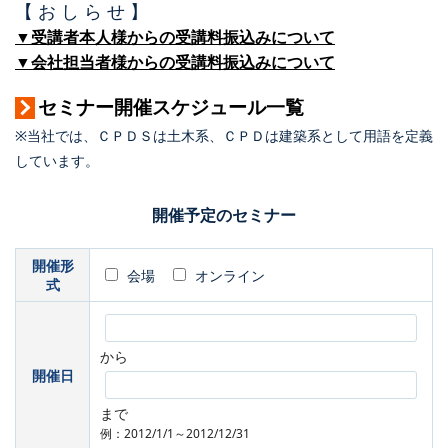
【 お し ら せ 】
▼受講者本人様からの受講料振込みについて
▼会社担当者様からの受講料振込みについて
セミナー開催スケジュール一覧
※当社では、ＣＰＤＳは土木系、ＣＰＤは建築系として用語を定義
しています。
開催予定のセミナー
開催形
会場
オンライン
式
から
開催日
まで
例：2012/1/1～2012/12/31