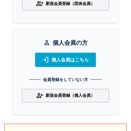
group_add
新規会員登録（団体会員）
person
個人会員の方
login
個人会員はこちら
会員登録をしていない方
person_add
新規会員登録（個人会員）