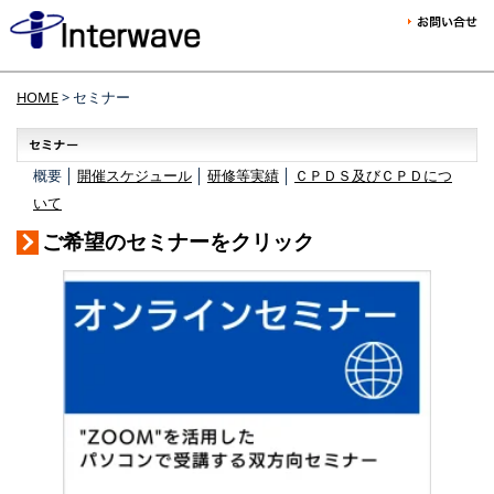
HOME
> セミナー
概要 │
開催スケジュール
│
研修等実績
│
ＣＰＤＳ及びＣＰＤにつ
いて
ご希望のセミナーをクリック