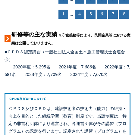
1
4
5
6
7
8
...
研修等の主な実績
※守秘義務等により、民間企業等における実
績は公開しておりません。
■ＣＰＤＳ認定講習（一般社団法人全国土木施工管理技士会連合
会）
2020年度：5,295名 2021年度：7,686名 2022年度：7,
681名 2023年度：7,709名 2024年度：7,670名
ＣＰＤＳ及びＣＰＤは、建設技術者の技術力（能力）の維持・
向上を目的とした継続学習（教育）制度です。当該制度は、特
定の非営利団体により運営され、各運営団体がその講習（プロ
グラム）の認定を行います。認定された講習（プログラム）を