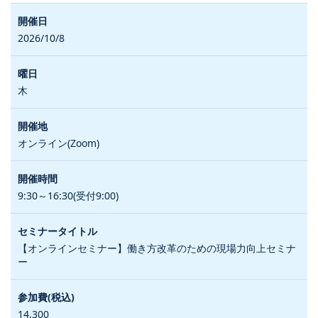
2026/10/8
木
オンライン(Zoom)
9:30～16:30(受付9:00)
【オンラインセミナー】働き方改革のための現場力向上セミナ
ー
14,300