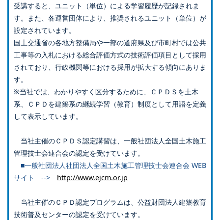
受講すると、ユニット（単位）による学習履歴が記録されま
す。また、各運営団体により、推奨されるユニット（単位）が
設定されています。
国土交通省の各地方整備局や一部の道府県及び市町村では公共
工事等の入札における総合評価方式の技術評価項目として採用
されており、行政機関等における採用が拡大する傾向にありま
す。
※当社では、わかりやすく区分するために、ＣＰＤＳを土木
系、ＣＰＤを建築系の継続学習（教育）制度として用語を定義
して表示しています。
当社主催のＣＰＤＳ認定講習は、一般社団法人全国土木施工
管理技士会連合会の認定を受けています。
■一般社団法人社団法人全国土木施工管理技士会連合会 WEB
サイト -->
http://www.ejcm.or.jp
当社主催のＣＰＤ認定プログラムは、公益財団法人建築教育
技術普及センターの認定を受けています。