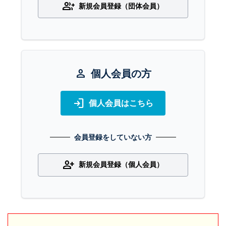
group_add
新規会員登録（団体会員）
person
個人会員の方
login
個人会員はこちら
会員登録をしていない方
person_add
新規会員登録（個人会員）