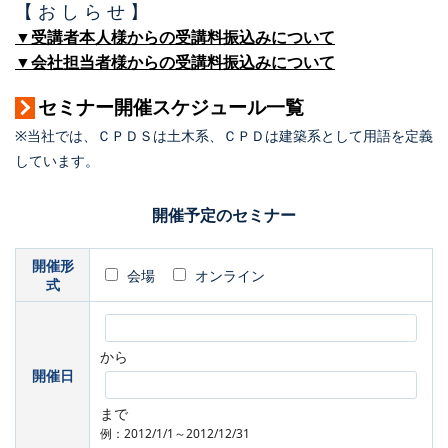
【 お し ら せ 】
▼受講者本人様からの受講料振込みについて
▼会社担当者様からの受講料振込みについて
セミナー開催スケジュール一覧
※当社では、ＣＰＤＳは土木系、ＣＰＤは建築系として用語を定義
しています。
開催予定のセミナー
開催形
会場
オンライン
式
から
開催日
まで
例：2012/1/1～2012/12/31