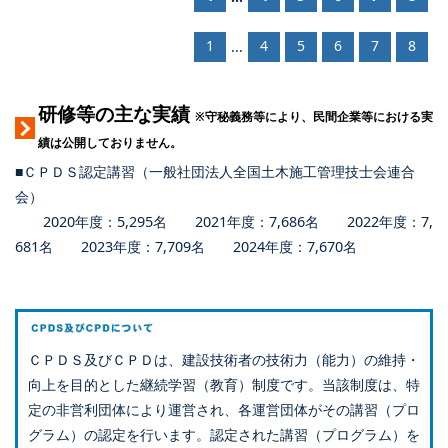
1
4
5
6
7
8
...
研修等の主な実績
※守秘義務等により、民間企業等における実
績は公開しておりません。
■ＣＰＤＳ認定講習（一般社団法人全国土木施工管理技士会連合
会）
2020年度：5,295名 2021年度：7,686名 2022年度：7,
681名 2023年度：7,709名 2024年度：7,670名
ＣＰＤＳ及びＣＰＤは、建設技術者の技術力（能力）の維持・
向上を目的とした継続学習（教育）制度です。当該制度は、特
定の非営利団体により運営され、各運営団体がその講習（プロ
グラム）の認定を行います。認定された講習（プログラム）を