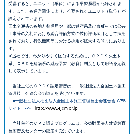
受講すると、ユニット（単位）による学習履歴が記録されま
す。また、各運営団体により、推奨されるユニット（単位）が
設定されています。
国土交通省の各地方整備局や一部の道府県及び市町村では公共
工事等の入札における総合評価方式の技術評価項目として採用
されており、行政機関等における採用が拡大する傾向にありま
す。
※当社では、わかりやすく区分するために、ＣＰＤＳを土木
系、ＣＰＤを建築系の継続学習（教育）制度として用語を定義
して表示しています。
当社主催のＣＰＤＳ認定講習は、一般社団法人全国土木施工
管理技士会連合会の認定を受けています。
■一般社団法人社団法人全国土木施工管理技士会連合会 WEB
サイト -->
http://www.ejcm.or.jp
当社主催のＣＰＤ認定プログラムは、公益財団法人建築教育
技術普及センターの認定を受けています。