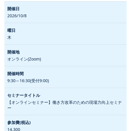
2026/10/8
木
オンライン(Zoom)
9:30～16:30(受付9:00)
【オンラインセミナー】働き方改革のための現場力向上セミナ
ー
14,300