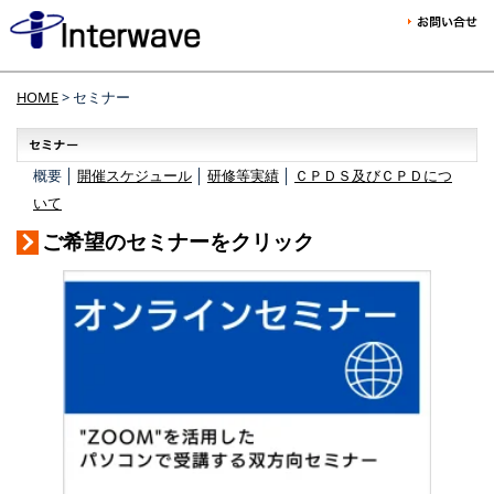
HOME
> セミナー
概要 │
開催スケジュール
│
研修等実績
│
ＣＰＤＳ及びＣＰＤにつ
いて
ご希望のセミナーをクリック