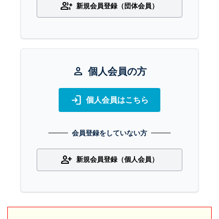
group_add
新規会員登録（団体会員）
person
個人会員の方
login
個人会員はこちら
会員登録をしていない方
person_add
新規会員登録（個人会員）