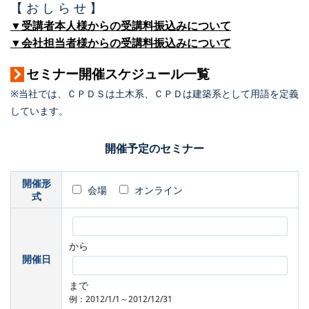
【 お し ら せ 】
▼受講者本人様からの受講料振込みについて
▼会社担当者様からの受講料振込みについて
セミナー開催スケジュール一覧
※当社では、ＣＰＤＳは土木系、ＣＰＤは建築系として用語を定義
しています。
開催予定のセミナー
開催形
会場
オンライン
式
から
開催日
まで
例：2012/1/1～2012/12/31