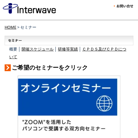
HOME
> セミナー
概要 │
開催スケジュール
│
研修等実績
│
ＣＰＤＳ及びＣＰＤにつ
いて
ご希望のセミナーをクリック