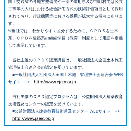
国土交通省の各地方整備局や一部の道府県及び市町村では公共
工事等の入札における総合評価方式の技術評価項目として採用
されており、行政機関等における採用が拡大する傾向にありま
す。
※当社では、わかりやすく区分するために、ＣＰＤＳを土木
系、ＣＰＤを建築系の継続学習（教育）制度として用語を定義
して表示しています。
当社主催のＣＰＤＳ認定講習は、一般社団法人全国土木施工
管理技士会連合会の認定を受けています。
■一般社団法人社団法人全国土木施工管理技士会連合会 WEB
サイト -->
http://www.ejcm.or.jp
当社主催のＣＰＤ認定プログラムは、公益財団法人建築教育
技術普及センターの認定を受けています。
■公益財団法人建築教育技術普及センター WEBサイト -->
http://www.jaeic.or.jp