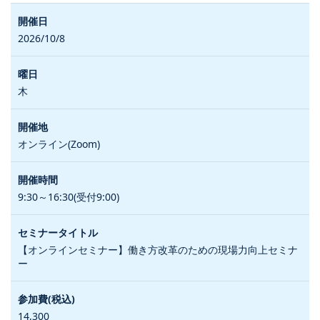
2026/10/8
木
オンライン(Zoom)
9:30～16:30(受付9:00)
【オンラインセミナー】働き方改革のための現場力向上セミナ
ー
14,300