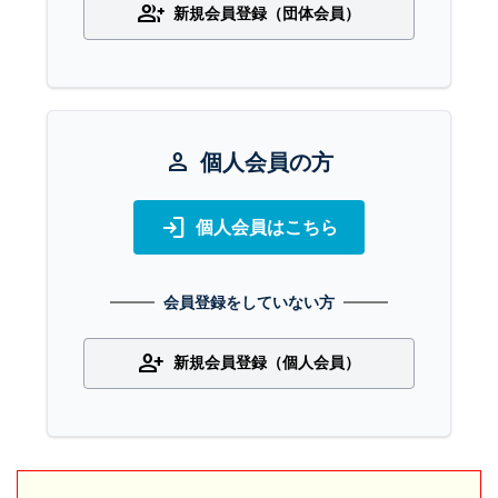
group_add
新規会員登録（団体会員）
person
個人会員の方
login
個人会員はこちら
会員登録をしていない方
person_add
新規会員登録（個人会員）