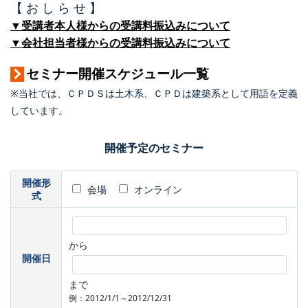
【 お し ら せ 】
▼受講者本人様からの受講料振込みについて
▼会社担当者様からの受講料振込みについて
セミナー開催スケジュール一覧
※当社では、ＣＰＤＳは土木系、ＣＰＤは建築系として用語を定義
しています。
開催予定のセミナー
開催形
会場
オンライン
式
から
開催日
まで
例：2012/1/1～2012/12/31