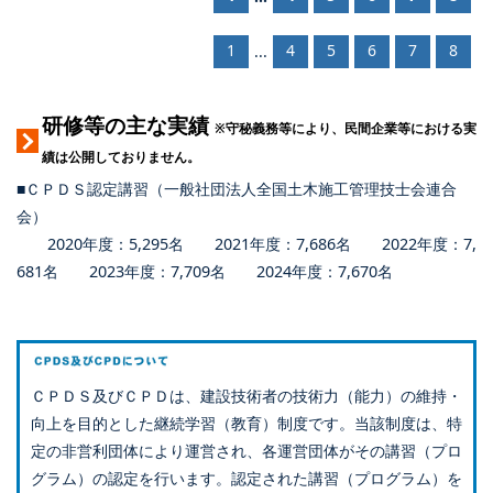
1
4
5
6
7
8
...
研修等の主な実績
※守秘義務等により、民間企業等における実
績は公開しておりません。
■ＣＰＤＳ認定講習（一般社団法人全国土木施工管理技士会連合
会）
2020年度：5,295名 2021年度：7,686名 2022年度：7,
681名 2023年度：7,709名 2024年度：7,670名
ＣＰＤＳ及びＣＰＤは、建設技術者の技術力（能力）の維持・
向上を目的とした継続学習（教育）制度です。当該制度は、特
定の非営利団体により運営され、各運営団体がその講習（プロ
グラム）の認定を行います。認定された講習（プログラム）を