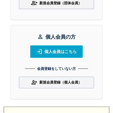
group_add
新規会員登録（団体会員）
person
個人会員の方
login
個人会員はこちら
会員登録をしていない方
person_add
新規会員登録（個人会員）