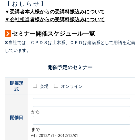
【 お し ら せ 】
▼受講者本人様からの受講料振込みについて
▼会社担当者様からの受講料振込みについて
セミナー開催スケジュール一覧
※当社では、ＣＰＤＳは土木系、ＣＰＤは建築系として用語を定義
しています。
開催予定のセミナー
開催形
会場
オンライン
式
から
開催日
まで
例：2012/1/1～2012/12/31