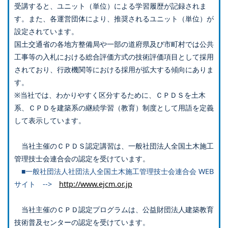
受講すると、ユニット（単位）による学習履歴が記録されま
す。また、各運営団体により、推奨されるユニット（単位）が
設定されています。
国土交通省の各地方整備局や一部の道府県及び市町村では公共
工事等の入札における総合評価方式の技術評価項目として採用
されており、行政機関等における採用が拡大する傾向にありま
す。
※当社では、わかりやすく区分するために、ＣＰＤＳを土木
系、ＣＰＤを建築系の継続学習（教育）制度として用語を定義
して表示しています。
当社主催のＣＰＤＳ認定講習は、一般社団法人全国土木施工
管理技士会連合会の認定を受けています。
■一般社団法人社団法人全国土木施工管理技士会連合会 WEB
サイト -->
http://www.ejcm.or.jp
当社主催のＣＰＤ認定プログラムは、公益財団法人建築教育
技術普及センターの認定を受けています。