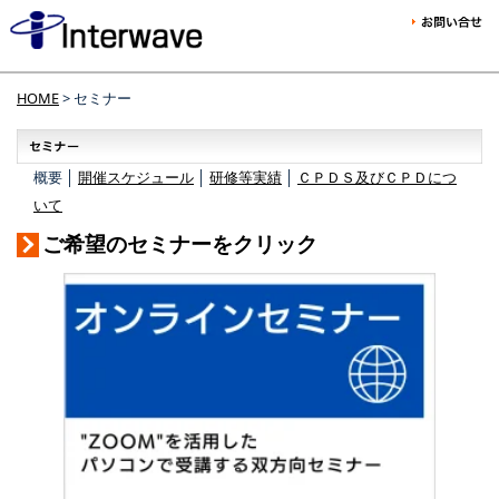
HOME
> セミナー
概要 │
開催スケジュール
│
研修等実績
│
ＣＰＤＳ及びＣＰＤにつ
いて
ご希望のセミナーをクリック