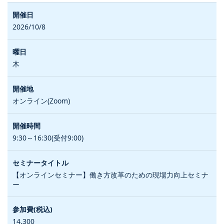
2026/10/8
木
オンライン(Zoom)
9:30～16:30(受付9:00)
【オンラインセミナー】働き方改革のための現場力向上セミナ
ー
14,300