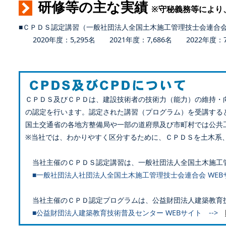
研修等の主な実績
※守秘義務等により
■ＣＰＤＳ認定講習（一般社団法人全国土木施工管理技士会連合
2020年度：5,295名 2021年度：7,686名 2022年度：7,
ＣＰＤＳ及びＣＰＤは、建設技術者の技術力（能力）の維持・
の認定を行います。認定された講習（プログラム）を受講する
国土交通省の各地方整備局や一部の道府県及び市町村では公共
※当社では、わかりやすく区分するために、ＣＰＤＳを土木系
当社主催のＣＰＤＳ認定講習は、一般社団法人全国土木施工
■一般社団法人社団法人全国土木施工管理技士会連合会 WEB
当社主催のＣＰＤ認定プログラムは、公益財団法人建築教育
■公益財団法人建築教育技術普及センター WEBサイト -->