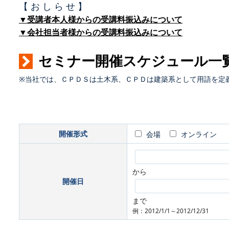
【 お し ら せ 】
▼受講者本人様からの受講料振込みについて
▼会社担当者様からの受講料振込みについて
セミナー開催スケジュール一
※当社では、ＣＰＤＳは土木系、ＣＰＤは建築系として用語を定
開催形式
会場
オンライン
から
開催日
まで
例：2012/1/1～2012/12/31