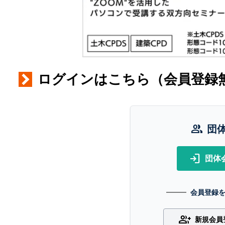
ログインはこちら（会員登録
group
団
login
団体
会員登録
group_add
新規会員