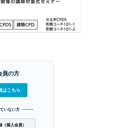
会員の方
員はこちら
ていない方
録（個人会員）