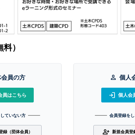
無料）
体会員の方
person
個人
login
会員はこちら
個人会
をしていない方
会員登録をし
person_add
登録（団体会員）
新規会員登