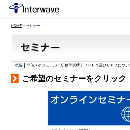
HOME
> セミナー
概要 │
開催スケジュール
│
研修等実績
│
ＣＰＤＳ及びＣＰＤについ
ご希望のセミナーをクリック