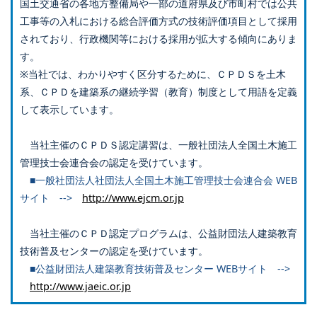
国土交通省の各地方整備局や一部の道府県及び市町村では公共
工事等の入札における総合評価方式の技術評価項目として採用
されており、行政機関等における採用が拡大する傾向にありま
す。
※当社では、わかりやすく区分するために、ＣＰＤＳを土木
系、ＣＰＤを建築系の継続学習（教育）制度として用語を定義
して表示しています。
当社主催のＣＰＤＳ認定講習は、一般社団法人全国土木施工
管理技士会連合会の認定を受けています。
■一般社団法人社団法人全国土木施工管理技士会連合会 WEB
サイト -->
http://www.ejcm.or.jp
当社主催のＣＰＤ認定プログラムは、公益財団法人建築教育
技術普及センターの認定を受けています。
■公益財団法人建築教育技術普及センター WEBサイト -->
http://www.jaeic.or.jp