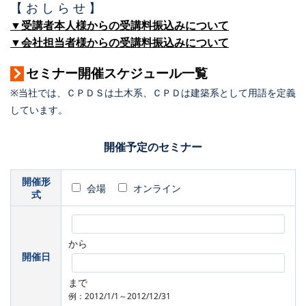
【 お し ら せ 】
▼受講者本人様からの受講料振込みについて
▼会社担当者様からの受講料振込みについて
セミナー開催スケジュール一覧
※当社では、ＣＰＤＳは土木系、ＣＰＤは建築系として用語を定義
しています。
開催予定のセミナー
開催形
会場
オンライン
式
から
開催日
まで
例：2012/1/1～2012/12/31