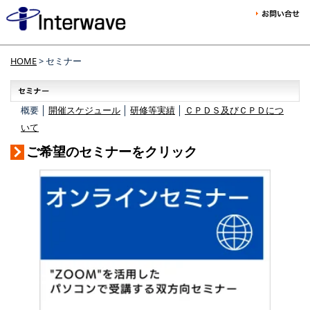
HOME
> セミナー
概要 │
開催スケジュール
│
研修等実績
│
ＣＰＤＳ及びＣＰＤにつ
いて
ご希望のセミナーをクリック