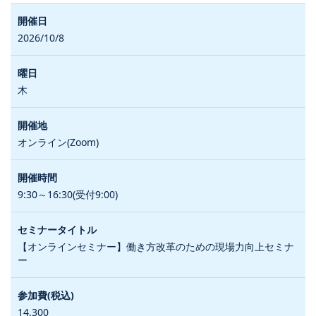
2026/10/8
木
オンライン(Zoom)
9:30～16:30(受付9:00)
【オンラインセミナー】働き方改革のための現場力向上セミナ
ー
14,300