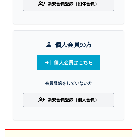
group_add
新規会員登録（団体会員）
person
個人会員の方
login
個人会員はこちら
会員登録をしていない方
person_add
新規会員登録（個人会員）