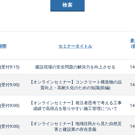
参
時間
セミナータイトル
(
0(受付9:15)
建設現場の安全問題の解決力を向上させる
14
【オンラインセミナー】コンクリート構造物の品
0(受付9:00)
14
質向上・高耐久化のための知識(前編)
【オンラインセミナー】発注者思考で考える工事
0(受付9:00)
14
成績で高得点を取りやすい施工管理について
【オンラインセミナー】地域住民から見た自然災
0(受付9:00)
14
害と建設業の存在意義