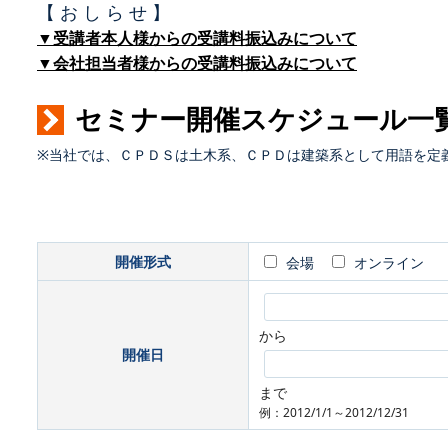
【 お し ら せ 】
▼受講者本人様からの受講料振込みについて
▼会社担当者様からの受講料振込みについて
セミナー開催スケジュール一
※当社では、ＣＰＤＳは土木系、ＣＰＤは建築系として用語を定
開催形式
会場
オンライン
から
開催日
まで
例：2012/1/1～2012/12/31