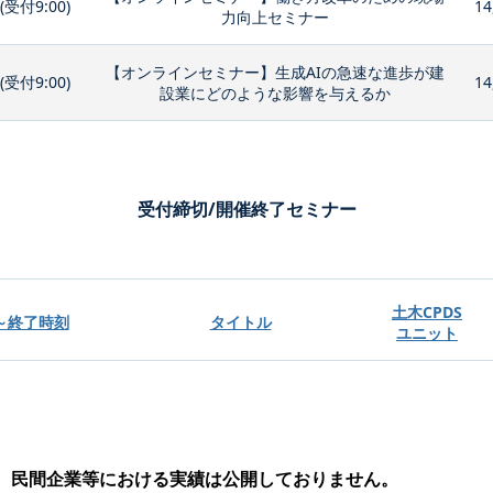
0(受付9:00)
14
力向上セミナー
【オンラインセミナー】生成AIの急速な進歩が建
0(受付9:00)
14
設業にどのような影響を与えるか
受付締切/開催終了セミナー
土木CPDS
～終了時刻
タイトル
ユニット
、民間企業等における実績は公開しておりません。