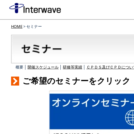
HOME
> セミナー
概要 │
開催スケジュール
│
研修等実績
│
ＣＰＤＳ及びＣＰＤについ
ご希望のセミナーをクリック