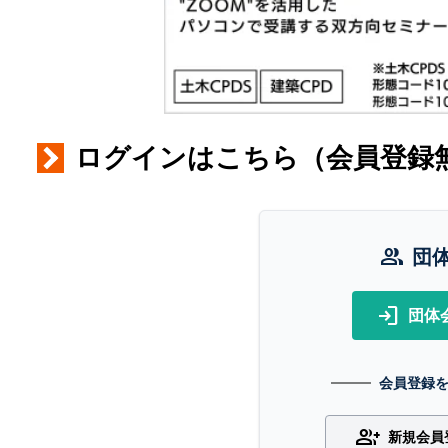
ログインはこちら（会員登録
group
団
login
団体
会員登録
group_add
新規会員