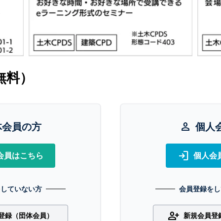
無料）
体会員の方
person
個人
login
会員はこちら
個人会
をしていない方
会員登録をし
person_add
登録（団体会員）
新規会員登