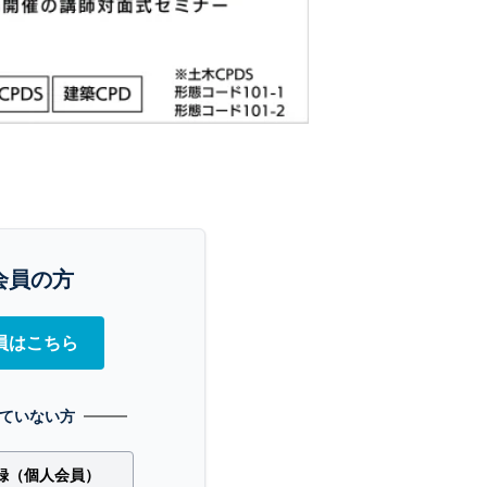
会員の方
員はこちら
ていない方
録（個人会員）