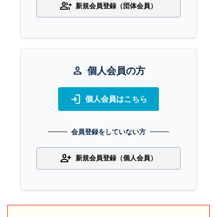
group_add
新規会員登録（団体会員）
person
個人会員の方
login
個人会員はこちら
会員登録をしていない方
person_add
新規会員登録（個人会員）