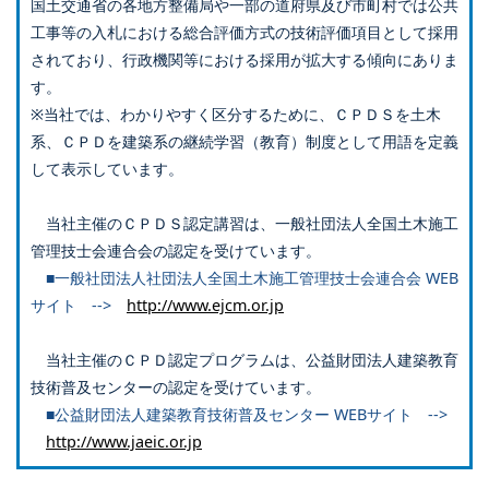
国土交通省の各地方整備局や一部の道府県及び市町村では公共
工事等の入札における総合評価方式の技術評価項目として採用
されており、行政機関等における採用が拡大する傾向にありま
す。
※当社では、わかりやすく区分するために、ＣＰＤＳを土木
系、ＣＰＤを建築系の継続学習（教育）制度として用語を定義
して表示しています。
当社主催のＣＰＤＳ認定講習は、一般社団法人全国土木施工
管理技士会連合会の認定を受けています。
■一般社団法人社団法人全国土木施工管理技士会連合会 WEB
サイト -->
http://www.ejcm.or.jp
当社主催のＣＰＤ認定プログラムは、公益財団法人建築教育
技術普及センターの認定を受けています。
■公益財団法人建築教育技術普及センター WEBサイト -->
http://www.jaeic.or.jp