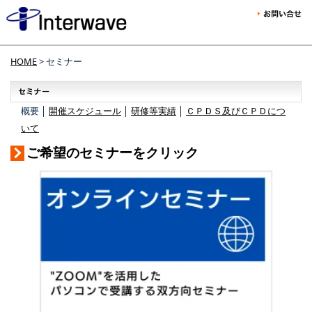
HOME
> セミナー
概要 │
開催スケジュール
│
研修等実績
│
ＣＰＤＳ及びＣＰＤにつ
いて
ご希望のセミナーをクリック