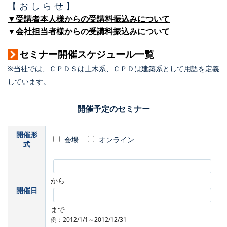
【 お し ら せ 】
▼受講者本人様からの受講料振込みについて
▼会社担当者様からの受講料振込みについて
セミナー開催スケジュール一覧
※当社では、ＣＰＤＳは土木系、ＣＰＤは建築系として用語を定義
しています。
開催予定のセミナー
開催形
会場
オンライン
式
から
開催日
まで
例：2012/1/1～2012/12/31