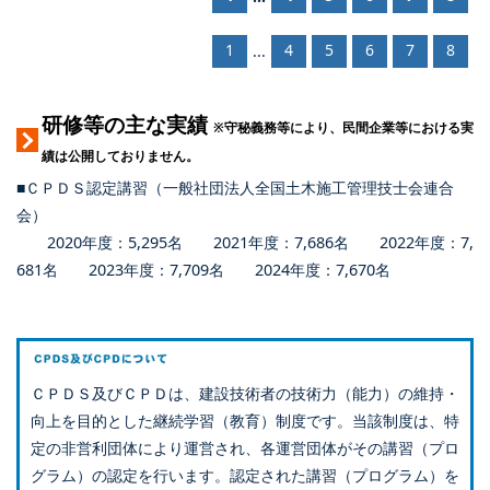
1
4
5
6
7
8
...
研修等の主な実績
※守秘義務等により、民間企業等における実
績は公開しておりません。
■ＣＰＤＳ認定講習（一般社団法人全国土木施工管理技士会連合
会）
2020年度：5,295名 2021年度：7,686名 2022年度：7,
681名 2023年度：7,709名 2024年度：7,670名
ＣＰＤＳ及びＣＰＤは、建設技術者の技術力（能力）の維持・
向上を目的とした継続学習（教育）制度です。当該制度は、特
定の非営利団体により運営され、各運営団体がその講習（プロ
グラム）の認定を行います。認定された講習（プログラム）を