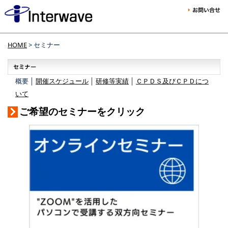
HOME
> セミナー
概要 │
開催スケジュール
│
研修等実績
│
ＣＰＤＳ及びＣＰＤにつ
いて
ご希望のセミナーをクリック