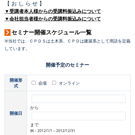
【 お し ら せ 】
▼受講者本人様からの受講料振込みについて
▼会社担当者様からの受講料振込みについて
セミナー開催スケジュール一覧
※当社では、ＣＰＤＳは土木系、ＣＰＤは建築系として用語を定義
しています。
開催予定のセミナー
開催形
会場
オンライン
式
から
開催日
まで
例：2012/1/1～2012/12/31