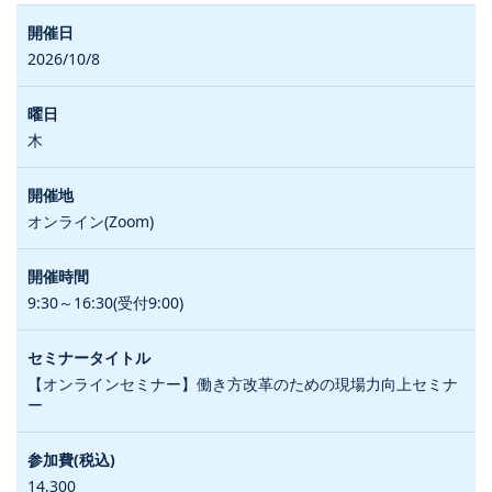
2026/10/8
木
オンライン(Zoom)
9:30～16:30(受付9:00)
【オンラインセミナー】働き方改革のための現場力向上セミナ
ー
14,300