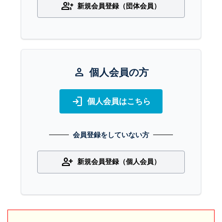
group_add
新規会員登録（団体会員）
person
個人会員の方
login
個人会員はこちら
会員登録をしていない方
person_add
新規会員登録（個人会員）