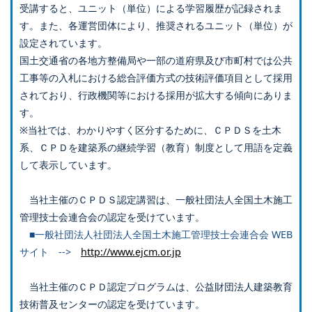
受講すると、ユニット（単位）による学習履歴が記録されま
す。また、各運営団体により、推奨されるユニット（単位）が
設定されています。
国土交通省の各地方整備局や一部の道府県及び市町村では公共
工事等の入札における総合評価方式の技術評価項目として採用
されており、行政機関等における採用が拡大する傾向にありま
す。
※当社では、わかりやすく区分するために、ＣＰＤＳを土木
系、ＣＰＤを建築系の継続学習（教育）制度として用語を定義
して表示しています。
当社主催のＣＰＤＳ認定講習は、一般社団法人全国土木施工
管理技士会連合会の認定を受けています。
■一般社団法人社団法人全国土木施工管理技士会連合会 WEB
サイト -->
http://www.ejcm.or.jp
当社主催のＣＰＤ認定プログラムは、公益財団法人建築教育
技術普及センターの認定を受けています。