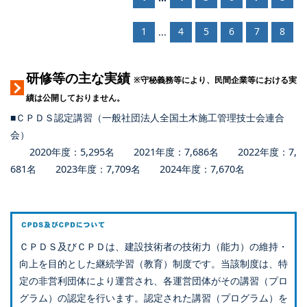
1
4
5
6
7
8
...
研修等の主な実績
※守秘義務等により、民間企業等における実
績は公開しておりません。
■ＣＰＤＳ認定講習（一般社団法人全国土木施工管理技士会連合
会）
2020年度：5,295名 2021年度：7,686名 2022年度：7,
681名 2023年度：7,709名 2024年度：7,670名
ＣＰＤＳ及びＣＰＤは、建設技術者の技術力（能力）の維持・
向上を目的とした継続学習（教育）制度です。当該制度は、特
定の非営利団体により運営され、各運営団体がその講習（プロ
グラム）の認定を行います。認定された講習（プログラム）を