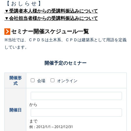
【 お し ら せ 】
▼受講者本人様からの受講料振込みについて
▼会社担当者様からの受講料振込みについて
セミナー開催スケジュール一覧
※当社では、ＣＰＤＳは土木系、ＣＰＤは建築系として用語を定義
しています。
開催予定のセミナー
開催形
会場
オンライン
式
から
開催日
まで
例：2012/1/1～2012/12/31