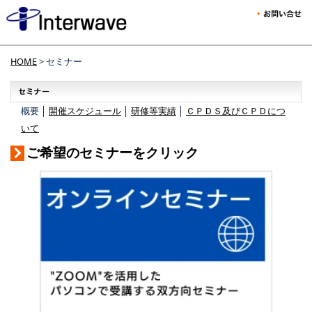
HOME
> セミナー
概要 │
開催スケジュール
│
研修等実績
│
ＣＰＤＳ及びＣＰＤにつ
いて
ご希望のセミナーをクリック