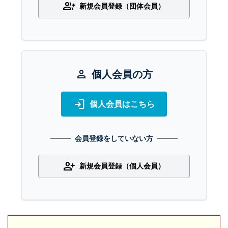
group_add
新規会員登録（団体会員）
person
個人会員の方
login
個人会員はこちら
会員登録をしていない方
person_add
新規会員登録（個人会員）