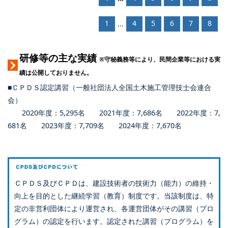
1
4
5
6
7
8
...
研修等の主な実績
※守秘義務等により、民間企業等における実
績は公開しておりません。
■ＣＰＤＳ認定講習（一般社団法人全国土木施工管理技士会連合
会）
2020年度：5,295名 2021年度：7,686名 2022年度：7,
681名 2023年度：7,709名 2024年度：7,670名
ＣＰＤＳ及びＣＰＤは、建設技術者の技術力（能力）の維持・
向上を目的とした継続学習（教育）制度です。当該制度は、特
定の非営利団体により運営され、各運営団体がその講習（プロ
グラム）の認定を行います。認定された講習（プログラム）を