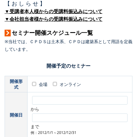
【 お し ら せ 】
▼受講者本人様からの受講料振込みについて
▼会社担当者様からの受講料振込みについて
セミナー開催スケジュール一覧
※当社では、ＣＰＤＳは土木系、ＣＰＤは建築系として用語を定義
しています。
開催予定のセミナー
開催形
会場
オンライン
式
から
開催日
まで
例：2012/1/1～2012/12/31