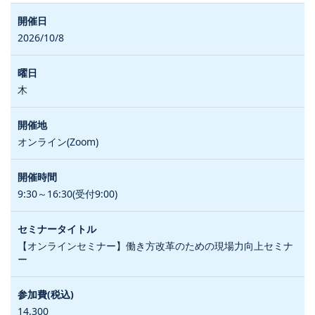
2026/10/8
木
オンライン(Zoom)
9:30～16:30(受付9:00)
【オンラインセミナー】働き方改革のための現場力向上セミナ
ー
14,300