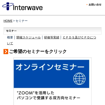
HOME
> セミナー
概要 │
開催スケジュール
│
研修等実績
│
ＣＰＤＳ及びＣＰＤにつ
いて
ご希望のセミナーをクリック