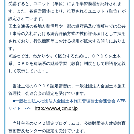
受講すると、ユニット（単位）による学習履歴が記録されま
す。また、各運営団体により、推奨されるユニット（単位）が
設定されています。
国土交通省の各地方整備局や一部の道府県及び市町村では公共
工事等の入札における総合評価方式の技術評価項目として採用
されており、行政機関等における採用が拡大する傾向にありま
す。
※当社では、わかりやすく区分するために、ＣＰＤＳを土木
系、ＣＰＤを建築系の継続学習（教育）制度として用語を定義
して表示しています。
当社主催のＣＰＤＳ認定講習は、一般社団法人全国土木施工
管理技士会連合会の認定を受けています。
■一般社団法人社団法人全国土木施工管理技士会連合会 WEB
サイト -->
http://www.ejcm.or.jp
当社主催のＣＰＤ認定プログラムは、公益財団法人建築教育
技術普及センターの認定を受けています。