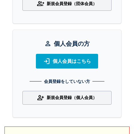
group_add
新規会員登録（団体会員）
person
個人会員の方
login
個人会員はこちら
会員登録をしていない方
person_add
新規会員登録（個人会員）