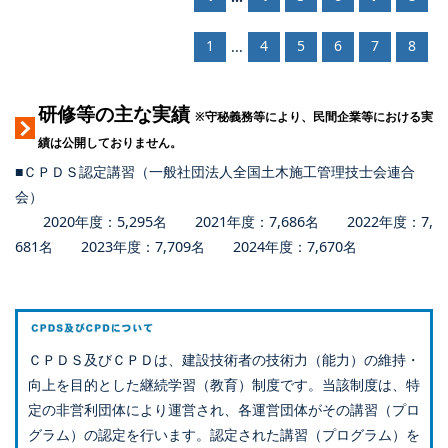
1
4
5
6
7
8
...
研修等の主な実績
※守秘義務等により、民間企業等における実
績は公開しておりません。
■ＣＰＤＳ認定講習（一般社団法人全国土木施工管理技士会連合
会）
2020年度：5,295名 2021年度：7,686名 2022年度：7,
681名 2023年度：7,709名 2024年度：7,670名
ＣＰＤＳ及びＣＰＤは、建設技術者の技術力（能力）の維持・
向上を目的とした継続学習（教育）制度です。当該制度は、特
定の非営利団体により運営され、各運営団体がその講習（プロ
グラム）の認定を行います。認定された講習（プログラム）を