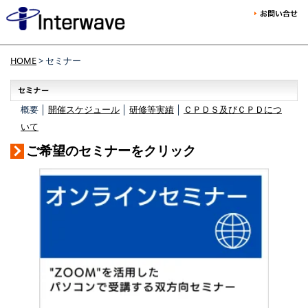
HOME
> セミナー
概要 │
開催スケジュール
│
研修等実績
│
ＣＰＤＳ及びＣＰＤにつ
いて
ご希望のセミナーをクリック