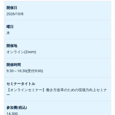
2026/10/8
木
オンライン(Zoom)
9:30～16:30(受付9:00)
【オンラインセミナー】働き方改革のための現場力向上セミナ
ー
14,300