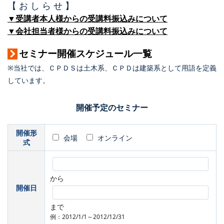
【 お し ら せ 】
▼受講者本人様からの受講料振込みについて
▼会社担当者様からの受講料振込みについて
セミナー開催スケジュール一覧
※当社では、ＣＰＤＳは土木系、ＣＰＤは建築系として用語を定義
しています。
開催予定のセミナー
開催形
会場
オンライン
式
から
開催日
まで
例：2012/1/1～2012/12/31