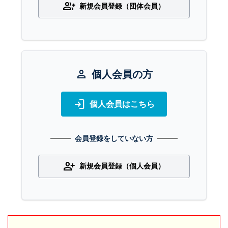
group_add
新規会員登録（団体会員）
person
個人会員の方
login
個人会員はこちら
会員登録をしていない方
person_add
新規会員登録（個人会員）