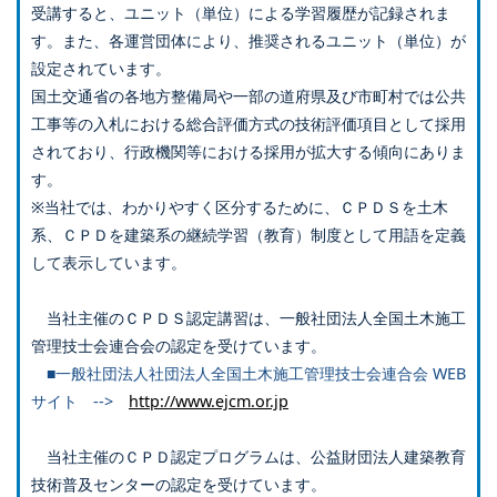
受講すると、ユニット（単位）による学習履歴が記録されま
す。また、各運営団体により、推奨されるユニット（単位）が
設定されています。
国土交通省の各地方整備局や一部の道府県及び市町村では公共
工事等の入札における総合評価方式の技術評価項目として採用
されており、行政機関等における採用が拡大する傾向にありま
す。
※当社では、わかりやすく区分するために、ＣＰＤＳを土木
系、ＣＰＤを建築系の継続学習（教育）制度として用語を定義
して表示しています。
当社主催のＣＰＤＳ認定講習は、一般社団法人全国土木施工
管理技士会連合会の認定を受けています。
■一般社団法人社団法人全国土木施工管理技士会連合会 WEB
サイト -->
http://www.ejcm.or.jp
当社主催のＣＰＤ認定プログラムは、公益財団法人建築教育
技術普及センターの認定を受けています。