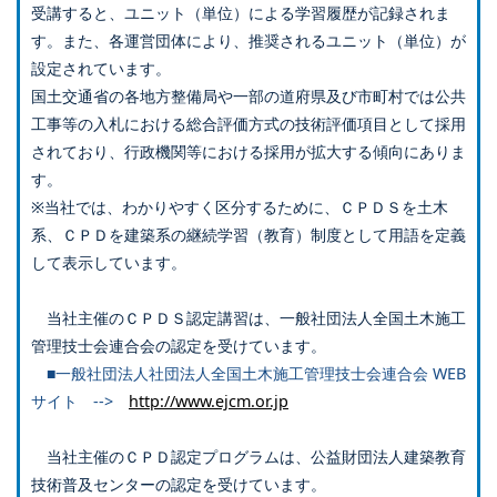
受講すると、ユニット（単位）による学習履歴が記録されま
す。また、各運営団体により、推奨されるユニット（単位）が
設定されています。
国土交通省の各地方整備局や一部の道府県及び市町村では公共
工事等の入札における総合評価方式の技術評価項目として採用
されており、行政機関等における採用が拡大する傾向にありま
す。
※当社では、わかりやすく区分するために、ＣＰＤＳを土木
系、ＣＰＤを建築系の継続学習（教育）制度として用語を定義
して表示しています。
当社主催のＣＰＤＳ認定講習は、一般社団法人全国土木施工
管理技士会連合会の認定を受けています。
■一般社団法人社団法人全国土木施工管理技士会連合会 WEB
サイト -->
http://www.ejcm.or.jp
当社主催のＣＰＤ認定プログラムは、公益財団法人建築教育
技術普及センターの認定を受けています。