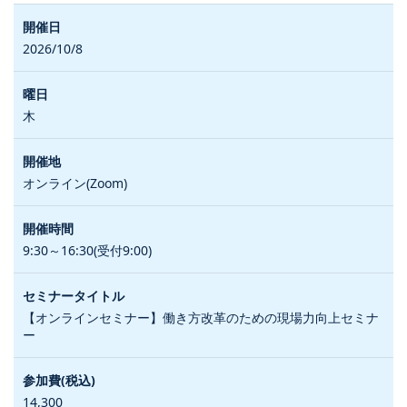
2026/10/8
木
オンライン(Zoom)
9:30～16:30(受付9:00)
【オンラインセミナー】働き方改革のための現場力向上セミナ
ー
14,300