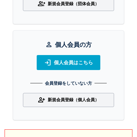
group_add
新規会員登録（団体会員）
person
個人会員の方
login
個人会員はこちら
会員登録をしていない方
person_add
新規会員登録（個人会員）