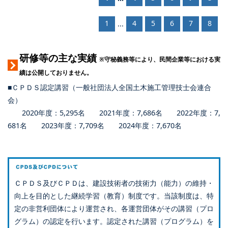
1
4
5
6
7
8
...
研修等の主な実績
※守秘義務等により、民間企業等における実
績は公開しておりません。
■ＣＰＤＳ認定講習（一般社団法人全国土木施工管理技士会連合
会）
2020年度：5,295名 2021年度：7,686名 2022年度：7,
681名 2023年度：7,709名 2024年度：7,670名
ＣＰＤＳ及びＣＰＤは、建設技術者の技術力（能力）の維持・
向上を目的とした継続学習（教育）制度です。当該制度は、特
定の非営利団体により運営され、各運営団体がその講習（プロ
グラム）の認定を行います。認定された講習（プログラム）を