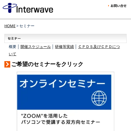
HOME
> セミナー
概要 │
開催スケジュール
│
研修等実績
│
ＣＰＤＳ及びＣＰＤにつ
いて
ご希望のセミナーをクリック