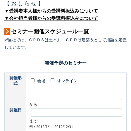
【 お し ら せ 】
▼受講者本人様からの受講料振込みについて
▼会社担当者様からの受講料振込みについて
セミナー開催スケジュール一覧
※当社では、ＣＰＤＳは土木系、ＣＰＤは建築系として用語を定義
しています。
開催予定のセミナー
開催形
会場
オンライン
式
から
開催日
まで
例：2012/1/1～2012/12/31