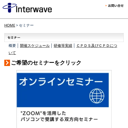
HOME
> セミナー
概要 │
開催スケジュール
│
研修等実績
│
ＣＰＤＳ及びＣＰＤにつ
いて
ご希望のセミナーをクリック