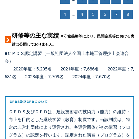
1
4
5
6
7
8
...
研修等の主な実績
※守秘義務等により、民間企業等における実
績は公開しておりません。
■ＣＰＤＳ認定講習（一般社団法人全国土木施工管理技士会連合
会）
2020年度：5,295名 2021年度：7,686名 2022年度：7,
681名 2023年度：7,709名 2024年度：7,670名
ＣＰＤＳ及びＣＰＤは、建設技術者の技術力（能力）の維持・
向上を目的とした継続学習（教育）制度です。当該制度は、特
定の非営利団体により運営され、各運営団体がその講習（プロ
グラム）の認定を行います。認定された講習（プログラム）を