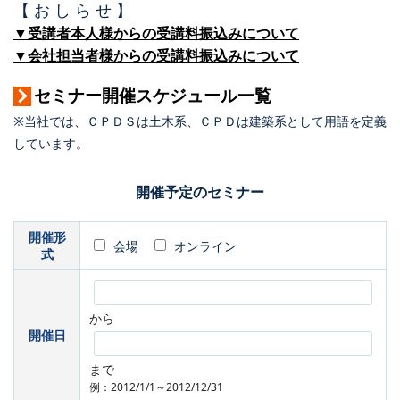
【 お し ら せ 】
▼受講者本人様からの受講料振込みについて
▼会社担当者様からの受講料振込みについて
セミナー開催スケジュール一覧
※当社では、ＣＰＤＳは土木系、ＣＰＤは建築系として用語を定義
しています。
開催予定のセミナー
開催形
会場
オンライン
式
から
開催日
まで
例：2012/1/1～2012/12/31