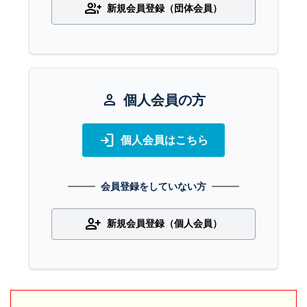
group_add
新規会員登録（団体会員）
person
個人会員の方
login
個人会員はこちら
会員登録をしていない方
person_add
新規会員登録（個人会員）