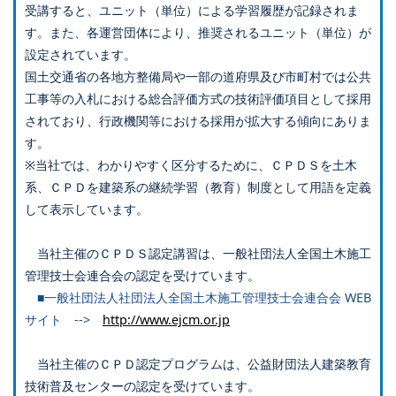
受講すると、ユニット（単位）による学習履歴が記録されま
す。また、各運営団体により、推奨されるユニット（単位）が
設定されています。
国土交通省の各地方整備局や一部の道府県及び市町村では公共
工事等の入札における総合評価方式の技術評価項目として採用
されており、行政機関等における採用が拡大する傾向にありま
す。
※当社では、わかりやすく区分するために、ＣＰＤＳを土木
系、ＣＰＤを建築系の継続学習（教育）制度として用語を定義
して表示しています。
当社主催のＣＰＤＳ認定講習は、一般社団法人全国土木施工
管理技士会連合会の認定を受けています。
■一般社団法人社団法人全国土木施工管理技士会連合会 WEB
サイト -->
http://www.ejcm.or.jp
当社主催のＣＰＤ認定プログラムは、公益財団法人建築教育
技術普及センターの認定を受けています。