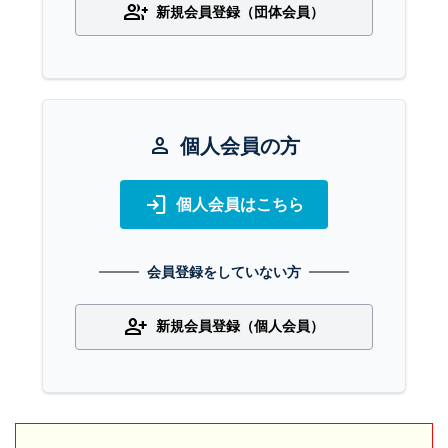
group_add
新規会員登録（団体会員）
person
個人会員の方
login
個人会員はこちら
会員登録をしていない方
person_add
新規会員登録（個人会員）