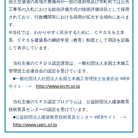
国土交通省の各地方整備局や一部の道府県及び市町村では公共
工事等の入札における総合評価方式の技術評価項目として採用
されており、行政機関等における採用が拡大する傾向にありま
す。
※当社では、わかりやすく区分するために、ＣＰＤＳを土木
系、ＣＰＤを建築系の継続学習（教育）制度として用語を定義
して表示しています。
当社主催のＣＰＤＳ認定講習は、一般社団法人全国土木施工
管理技士会連合会の認定を受けています。
■一般社団法人社団法人全国土木施工管理技士会連合会 WEB
サイト -->
http://www.ejcm.or.jp
当社主催のＣＰＤ認定プログラムは、公益財団法人建築教育
技術普及センターの認定を受けています。
■公益財団法人建築教育技術普及センター WEBサイト -->
http://www.jaeic.or.jp