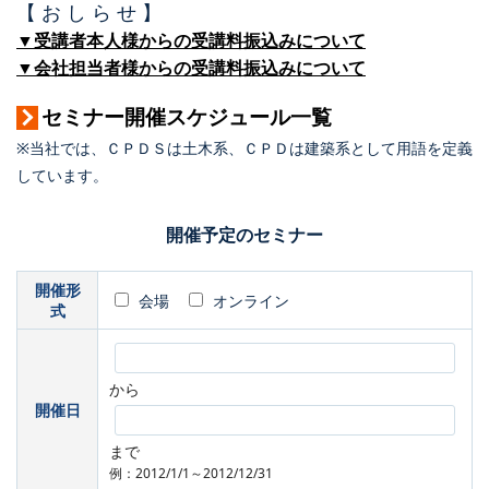
【 お し ら せ 】
▼受講者本人様からの受講料振込みについて
▼会社担当者様からの受講料振込みについて
セミナー開催スケジュール一覧
※当社では、ＣＰＤＳは土木系、ＣＰＤは建築系として用語を定義
しています。
開催予定のセミナー
開催形
会場
オンライン
式
から
開催日
まで
例：2012/1/1～2012/12/31