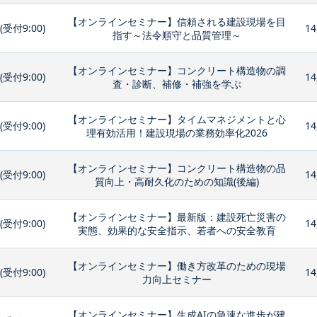
【オンラインセミナー】信頼される建設現場を目
0(受付9:00)
14
指す～法令順守と品質管理～
【オンラインセミナー】コンクリート構造物の調
0(受付9:00)
14
査・診断、補修・補強を学ぶ
【オンラインセミナー】タイムマネジメントと心
0(受付9:00)
14
理有効活用！建設現場の業務効率化2026
【オンラインセミナー】コンクリート構造物の品
0(受付9:00)
14
質向上・高耐久化のための知識(後編)
【オンラインセミナー】最新版：建設死亡災害の
0(受付9:00)
14
実態、効果的な安全指示、若者への安全教育
【オンラインセミナー】働き方改革のための現場
0(受付9:00)
14
力向上セミナー
【オンラインセミナー】生成AIの急速な進歩が建