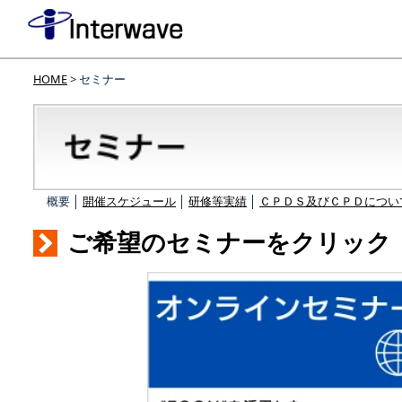
HOME
> セミナー
概要 │
開催スケジュール
│
研修等実績
│
ＣＰＤＳ及びＣＰＤについ
ご希望のセミナーをクリック