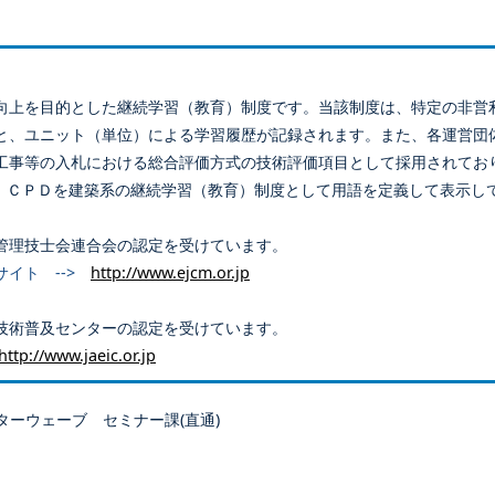
向上を目的とした継続学習（教育）制度です。当該制度は、特定の非営
と、ユニット（単位）による学習履歴が記録されます。また、各運営団
工事等の入札における総合評価方式の技術評価項目として採用されてお
、ＣＰＤを建築系の継続学習（教育）制度として用語を定義して表示し
管理技士会連合会の認定を受けています。
サイト -->
http://www.ejcm.or.jp
技術普及センターの認定を受けています。
http://www.jaeic.or.jp
ターウェーブ セミナー課(直通)