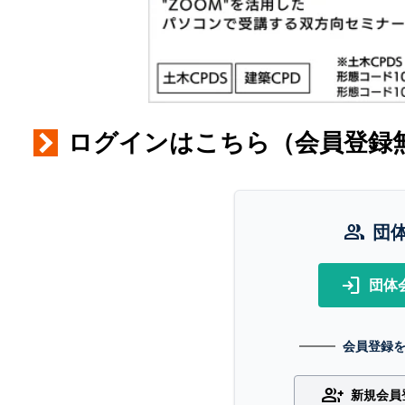
ログインはこちら（会員登録
group
団
login
団体
会員登録
group_add
新規会員