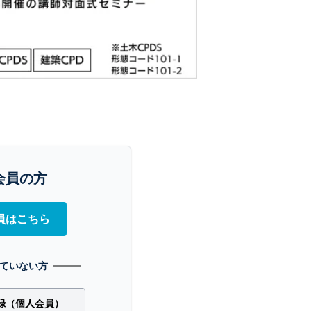
会員の方
員はこちら
ていない方
録（個人会員）