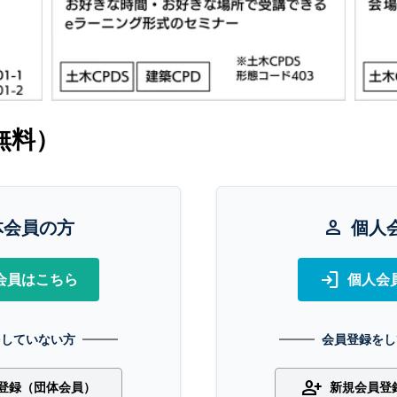
無料）
体会員の方
person
個人
login
会員はこちら
個人会
をしていない方
会員登録をし
person_add
登録（団体会員）
新規会員登