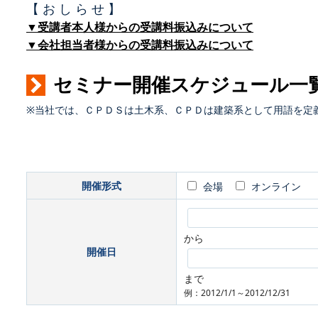
【 お し ら せ 】
▼受講者本人様からの受講料振込みについて
▼会社担当者様からの受講料振込みについて
セミナー開催スケジュール一
※当社では、ＣＰＤＳは土木系、ＣＰＤは建築系として用語を定
開催形式
会場
オンライン
から
開催日
まで
例：2012/1/1～2012/12/31