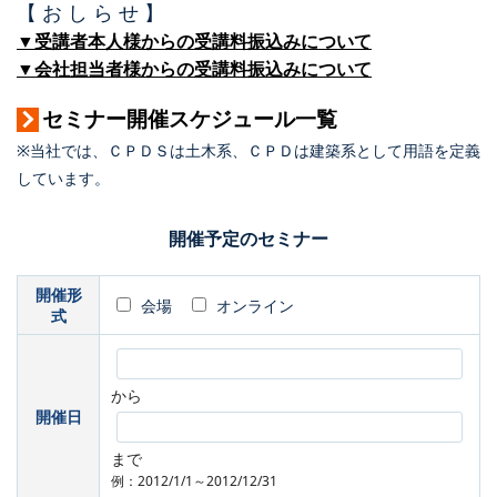
【 お し ら せ 】
▼受講者本人様からの受講料振込みについて
▼会社担当者様からの受講料振込みについて
セミナー開催スケジュール一覧
※当社では、ＣＰＤＳは土木系、ＣＰＤは建築系として用語を定義
しています。
開催予定のセミナー
開催形
会場
オンライン
式
から
開催日
まで
例：2012/1/1～2012/12/31