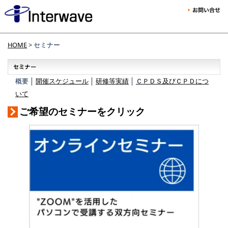
HOME
> セミナー
概要 │
開催スケジュール
│
研修等実績
│
ＣＰＤＳ及びＣＰＤにつ
いて
ご希望のセミナーをクリック