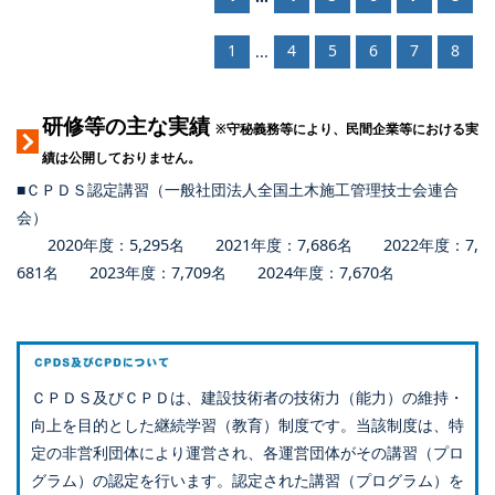
1
4
5
6
7
8
...
研修等の主な実績
※守秘義務等により、民間企業等における実
績は公開しておりません。
■ＣＰＤＳ認定講習（一般社団法人全国土木施工管理技士会連合
会）
2020年度：5,295名 2021年度：7,686名 2022年度：7,
681名 2023年度：7,709名 2024年度：7,670名
ＣＰＤＳ及びＣＰＤは、建設技術者の技術力（能力）の維持・
向上を目的とした継続学習（教育）制度です。当該制度は、特
定の非営利団体により運営され、各運営団体がその講習（プロ
グラム）の認定を行います。認定された講習（プログラム）を