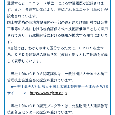
受講すると、ユニット（単位）による学習履歴が記録されま
す。また、各運営団体により、推奨されるユニット（単位）が
設定されています。
国土交通省の各地方整備局や一部の道府県及び市町村では公共
工事等の入札における総合評価方式の技術評価項目として採用
されており、行政機関等における採用が拡大する傾向にありま
す。
※当社では、わかりやすく区分するために、ＣＰＤＳを土木
系、ＣＰＤを建築系の継続学習（教育）制度として用語を定義
して表示しています。
当社主催のＣＰＤＳ認定講習は、一般社団法人全国土木施工
管理技士会連合会の認定を受けています。
■一般社団法人社団法人全国土木施工管理技士会連合会 WEB
サイト -->
http://www.ejcm.or.jp
当社主催のＣＰＤ認定プログラムは、公益財団法人建築教育
技術普及センターの認定を受けています。