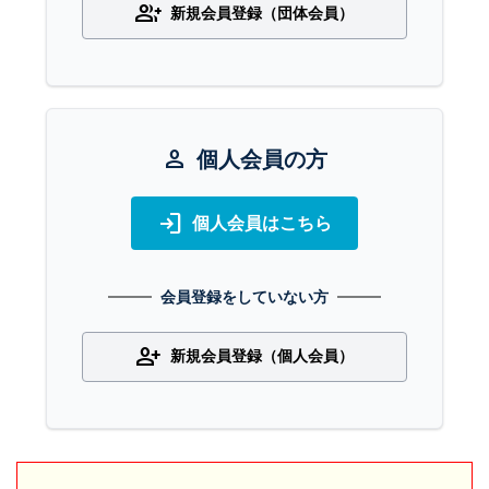
group_add
新規会員登録（団体会員）
person
個人会員の方
login
個人会員はこちら
会員登録をしていない方
person_add
新規会員登録（個人会員）