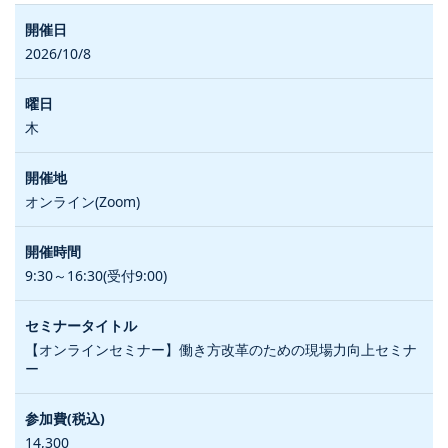
2026/10/8
木
オンライン(Zoom)
9:30～16:30(受付9:00)
【オンラインセミナー】働き方改革のための現場力向上セミナ
ー
14,300