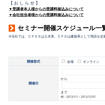
【 お し ら せ 】
▼受講者本人様からの受講料振込みについて
▼会社担当者様からの受講料振込みについて
セミナー開催スケジュール一
※当社では、ＣＰＤＳは土木系、ＣＰＤは建築系として用語を定
開催形式
会場
オンライン
から
開催日
まで
例：2012/1/1～2012/12/31