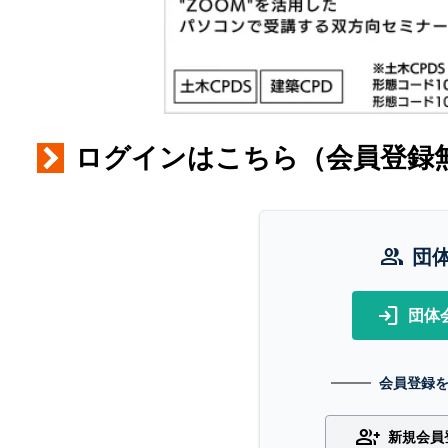
ログインはこちら（会員登録
group
団
login
団体
会員登録
group_add
新規会員