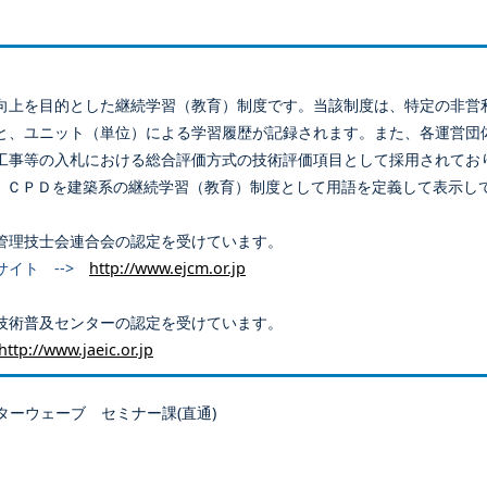
向上を目的とした継続学習（教育）制度です。当該制度は、特定の非営
と、ユニット（単位）による学習履歴が記録されます。また、各運営団
工事等の入札における総合評価方式の技術評価項目として採用されてお
、ＣＰＤを建築系の継続学習（教育）制度として用語を定義して表示し
管理技士会連合会の認定を受けています。
サイト -->
http://www.ejcm.or.jp
技術普及センターの認定を受けています。
http://www.jaeic.or.jp
ターウェーブ セミナー課(直通)