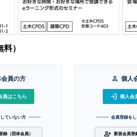
無料）
体会員の方
person
個人
login
会員はこちら
個人会
をしていない方
会員登録をし
person_add
登録（団体会員）
新規会員登