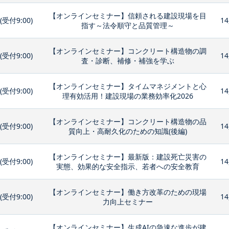
【オンラインセミナー】信頼される建設現場を目
0(受付9:00)
14
指す～法令順守と品質管理～
【オンラインセミナー】コンクリート構造物の調
0(受付9:00)
14
査・診断、補修・補強を学ぶ
【オンラインセミナー】タイムマネジメントと心
0(受付9:00)
14
理有効活用！建設現場の業務効率化2026
【オンラインセミナー】コンクリート構造物の品
0(受付9:00)
14
質向上・高耐久化のための知識(後編)
【オンラインセミナー】最新版：建設死亡災害の
0(受付9:00)
14
実態、効果的な安全指示、若者への安全教育
【オンラインセミナー】働き方改革のための現場
0(受付9:00)
14
力向上セミナー
【オンラインセミナー】生成AIの急速な進歩が建