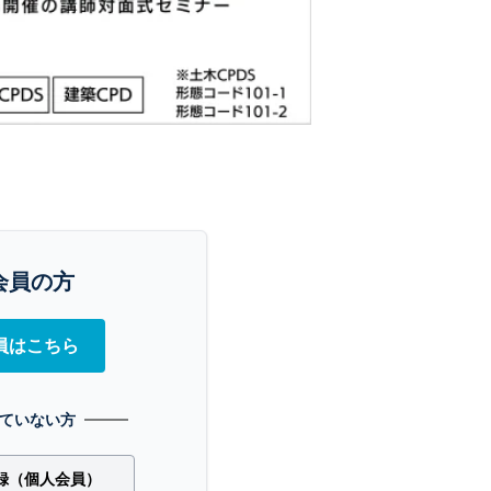
会員の方
員はこちら
ていない方
録（個人会員）