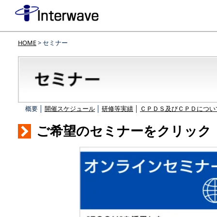
HOME
> セミナー
概要 │
開催スケジュール
│
研修等実績
│
ＣＰＤＳ及びＣＰＤについ
ご希望のセミナーをクリック