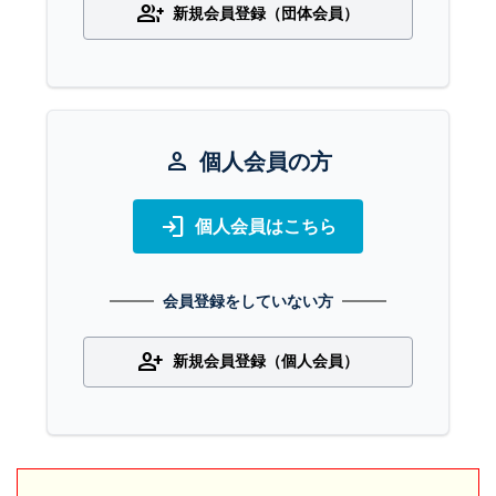
group_add
新規会員登録（団体会員）
person
個人会員の方
login
個人会員はこちら
会員登録をしていない方
person_add
新規会員登録（個人会員）