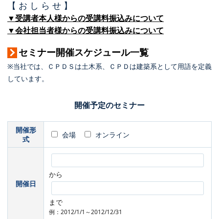
【 お し ら せ 】
▼受講者本人様からの受講料振込みについて
▼会社担当者様からの受講料振込みについて
セミナー開催スケジュール一覧
※当社では、ＣＰＤＳは土木系、ＣＰＤは建築系として用語を定義
しています。
開催予定のセミナー
開催形
会場
オンライン
式
から
開催日
まで
例：2012/1/1～2012/12/31