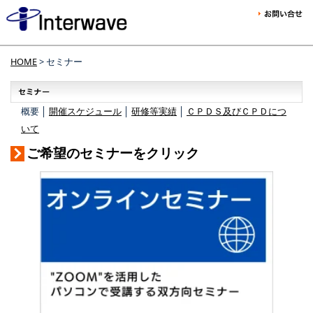
HOME
> セミナー
概要 │
開催スケジュール
│
研修等実績
│
ＣＰＤＳ及びＣＰＤにつ
いて
ご希望のセミナーをクリック