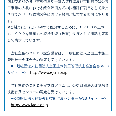
国土交通省の各地方整備局や一部の道府県及び市町村では公共
工事等の入札における総合評価方式の技術評価項目として採用
されており、行政機関等における採用が拡大する傾向にありま
す。
※当社では、わかりやすく区分するために、ＣＰＤＳを土木
系、ＣＰＤを建築系の継続学習（教育）制度として用語を定義
して表示しています。
当社主催のＣＰＤＳ認定講習は、一般社団法人全国土木施工
管理技士会連合会の認定を受けています。
■一般社団法人社団法人全国土木施工管理技士会連合会 WEB
サイト -->
http://www.ejcm.or.jp
当社主催のＣＰＤ認定プログラムは、公益財団法人建築教育
技術普及センターの認定を受けています。
■公益財団法人建築教育技術普及センター WEBサイト -->
http://www.jaeic.or.jp