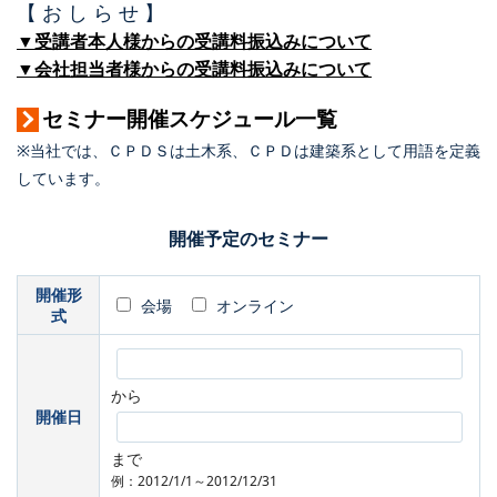
【 お し ら せ 】
▼受講者本人様からの受講料振込みについて
▼会社担当者様からの受講料振込みについて
セミナー開催スケジュール一覧
※当社では、ＣＰＤＳは土木系、ＣＰＤは建築系として用語を定義
しています。
開催予定のセミナー
開催形
会場
オンライン
式
から
開催日
まで
例：2012/1/1～2012/12/31