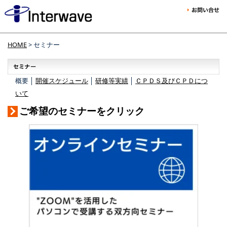
HOME
> セミナー
概要 │
開催スケジュール
│
研修等実績
│
ＣＰＤＳ及びＣＰＤにつ
いて
ご希望のセミナーをクリック