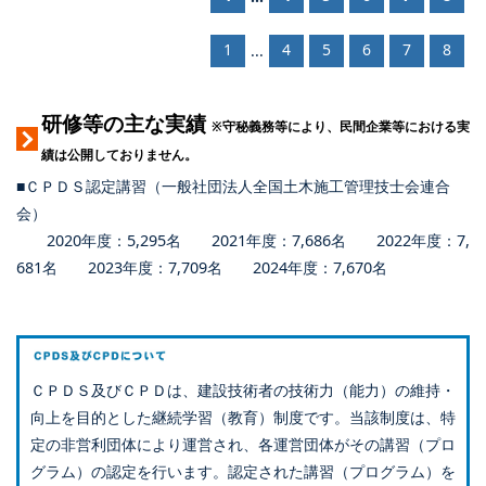
1
4
5
6
7
8
...
研修等の主な実績
※守秘義務等により、民間企業等における実
績は公開しておりません。
■ＣＰＤＳ認定講習（一般社団法人全国土木施工管理技士会連合
会）
2020年度：5,295名 2021年度：7,686名 2022年度：7,
681名 2023年度：7,709名 2024年度：7,670名
ＣＰＤＳ及びＣＰＤは、建設技術者の技術力（能力）の維持・
向上を目的とした継続学習（教育）制度です。当該制度は、特
定の非営利団体により運営され、各運営団体がその講習（プロ
グラム）の認定を行います。認定された講習（プログラム）を