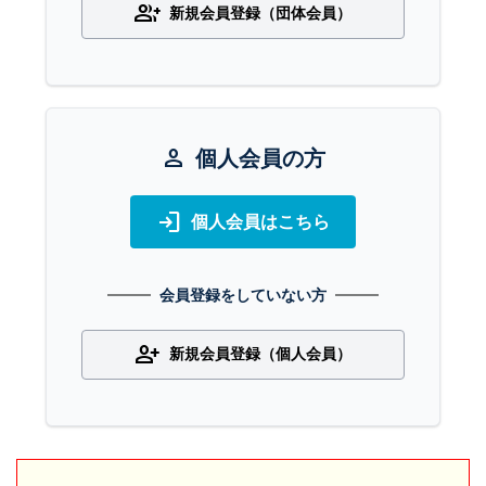
group_add
新規会員登録（団体会員）
person
個人会員の方
login
個人会員はこちら
会員登録をしていない方
person_add
新規会員登録（個人会員）