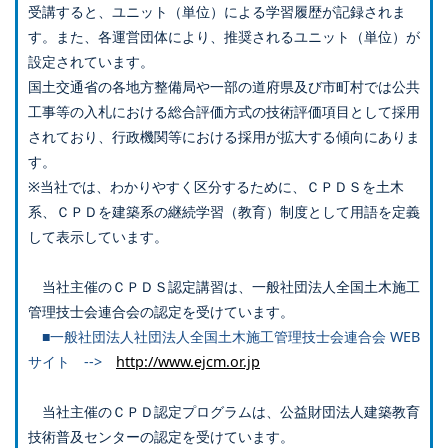
受講すると、ユニット（単位）による学習履歴が記録されま
す。また、各運営団体により、推奨されるユニット（単位）が
設定されています。
国土交通省の各地方整備局や一部の道府県及び市町村では公共
工事等の入札における総合評価方式の技術評価項目として採用
されており、行政機関等における採用が拡大する傾向にありま
す。
※当社では、わかりやすく区分するために、ＣＰＤＳを土木
系、ＣＰＤを建築系の継続学習（教育）制度として用語を定義
して表示しています。
当社主催のＣＰＤＳ認定講習は、一般社団法人全国土木施工
管理技士会連合会の認定を受けています。
■一般社団法人社団法人全国土木施工管理技士会連合会 WEB
サイト -->
http://www.ejcm.or.jp
当社主催のＣＰＤ認定プログラムは、公益財団法人建築教育
技術普及センターの認定を受けています。