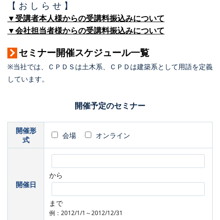
【 お し ら せ 】
▼受講者本人様からの受講料振込みについて
▼会社担当者様からの受講料振込みについて
セミナー開催スケジュール一覧
※当社では、ＣＰＤＳは土木系、ＣＰＤは建築系として用語を定義
しています。
開催予定のセミナー
開催形
会場
オンライン
式
から
開催日
まで
例：2012/1/1～2012/12/31