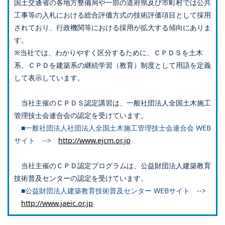
国土交通省の各地方整備局や一部の道府県及び市町村では公共
工事等の入札における総合評価方式の技術評価項目として採用
されており、行政機関等における採用が拡大する傾向にありま
す。
※当社では、わかりやすく区分するために、ＣＰＤＳを土木
系、ＣＰＤを建築系の継続学習（教育）制度として用語を定義
して表示しています。
当社主催のＣＰＤＳ認定講習は、一般社団法人全国土木施工
管理技士会連合会の認定を受けています。
■一般社団法人社団法人全国土木施工管理技士会連合会 WEB
サイト -->
http://www.ejcm.or.jp
当社主催のＣＰＤ認定プログラムは、公益財団法人建築教育
技術普及センターの認定を受けています。
■公益財団法人建築教育技術普及センター WEBサイト -->
http://www.jaeic.or.jp