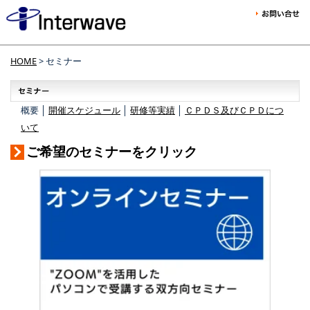
HOME
> セミナー
概要 │
開催スケジュール
│
研修等実績
│
ＣＰＤＳ及びＣＰＤにつ
いて
ご希望のセミナーをクリック