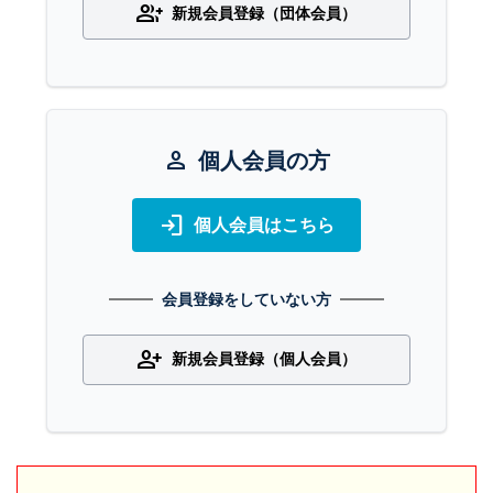
group_add
新規会員登録（団体会員）
person
個人会員の方
login
個人会員はこちら
会員登録をしていない方
person_add
新規会員登録（個人会員）