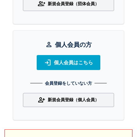
group_add
新規会員登録（団体会員）
person
個人会員の方
login
個人会員はこちら
会員登録をしていない方
person_add
新規会員登録（個人会員）