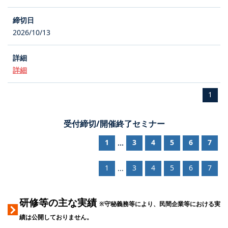
2026/10/13
詳細
1
受付締切/開催終了セミナー
1
3
4
5
6
7
...
1
3
4
5
6
7
...
研修等の主な実績
※守秘義務等により、民間企業等における実
績は公開しておりません。