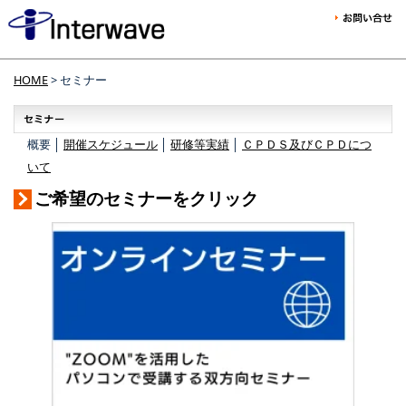
HOME
> セミナー
概要 │
開催スケジュール
│
研修等実績
│
ＣＰＤＳ及びＣＰＤにつ
いて
ご希望のセミナーをクリック