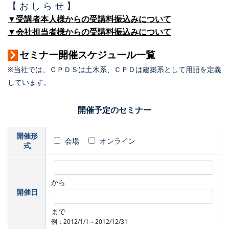
【 お し ら せ 】
▼受講者本人様からの受講料振込みについて
▼会社担当者様からの受講料振込みについて
セミナー開催スケジュール一覧
※当社では、ＣＰＤＳは土木系、ＣＰＤは建築系として用語を定義
しています。
開催予定のセミナー
開催形
会場
オンライン
式
から
開催日
まで
例：2012/1/1～2012/12/31