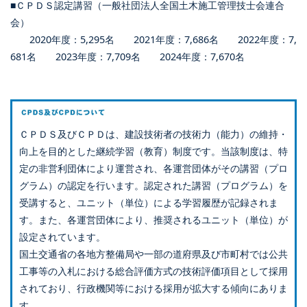
■ＣＰＤＳ認定講習（一般社団法人全国土木施工管理技士会連合
会）
2020年度：5,295名 2021年度：7,686名 2022年度：7,
681名 2023年度：7,709名 2024年度：7,670名
ＣＰＤＳ及びＣＰＤは、建設技術者の技術力（能力）の維持・
向上を目的とした継続学習（教育）制度です。当該制度は、特
定の非営利団体により運営され、各運営団体がその講習（プロ
グラム）の認定を行います。認定された講習（プログラム）を
受講すると、ユニット（単位）による学習履歴が記録されま
す。また、各運営団体により、推奨されるユニット（単位）が
設定されています。
国土交通省の各地方整備局や一部の道府県及び市町村では公共
工事等の入札における総合評価方式の技術評価項目として採用
されており、行政機関等における採用が拡大する傾向にありま
す。