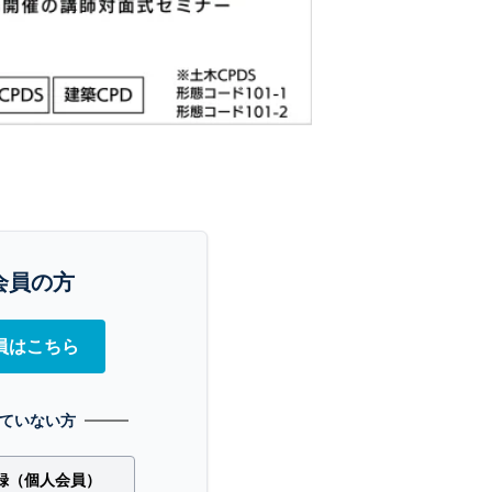
会員の方
員はこちら
ていない方
録（個人会員）