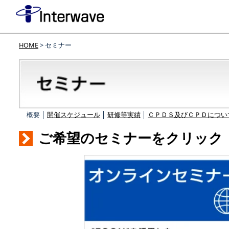
HOME
> セミナー
概要 │
開催スケジュール
│
研修等実績
│
ＣＰＤＳ及びＣＰＤについ
ご希望のセミナーをクリック