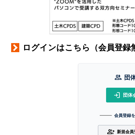
ログインはこちら（会員登録
group
団
login
団体
会員登録
group_add
新規会員