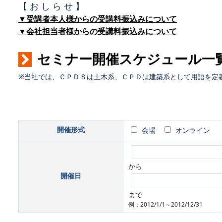
【 お し ら せ 】
▼受講者本人様からの受講料振込みについて
▼会社担当者様からの受講料振込みについて
セミナー開催スケジュール一
※当社では、ＣＰＤＳは土木系、ＣＰＤは建築系として用語を定
開催形式
会場
オンライン
から
開催日
まで
例：2012/1/1～2012/12/31