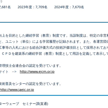
会）
681名 2023年度：7,709名 2024年度：7,670名
向上を目的とした継続学習（教育）制度です。当該制度は、特定の非営
と、ユニット（単位）による学習履歴が記録されます。また、各運営団
工事等の入札における総合評価方式の技術評価項目として採用されてお
、ＣＰＤを建築系の継続学習（教育）制度として用語を定義して表示し
管理技士会連合会の認定を受けています。
サイト -->
http://www.ejcm.or.jp
技術普及センターの認定を受けています。
http://www.jaeic.or.jp
ターウェーブ セミナー課(直通)