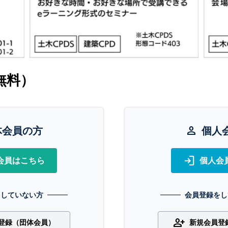
無料）
体会員の方
person
個人
login
会員はこちら
個人会
をしていない方
会員登録をし
person_add
登録（団体会員）
新規会員登