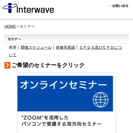
HOME
> セミナー
概要 │
開催スケジュール
│
研修等実績
│
ＣＰＤＳ及びＣＰＤにつ
いて
ご希望のセミナーをクリック