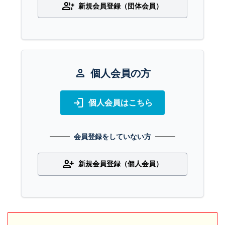
group_add
新規会員登録（団体会員）
person
個人会員の方
login
個人会員はこちら
会員登録をしていない方
person_add
新規会員登録（個人会員）