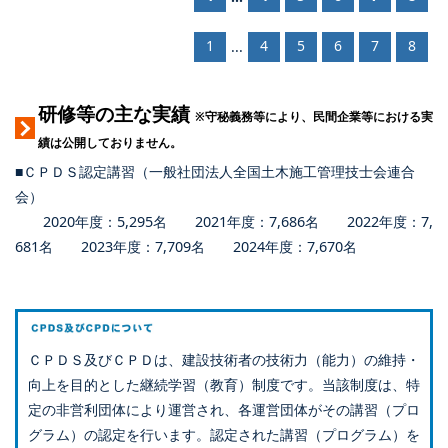
1
4
5
6
7
8
...
研修等の主な実績
※守秘義務等により、民間企業等における実
績は公開しておりません。
■ＣＰＤＳ認定講習（一般社団法人全国土木施工管理技士会連合
会）
2020年度：5,295名 2021年度：7,686名 2022年度：7,
681名 2023年度：7,709名 2024年度：7,670名
ＣＰＤＳ及びＣＰＤは、建設技術者の技術力（能力）の維持・
向上を目的とした継続学習（教育）制度です。当該制度は、特
定の非営利団体により運営され、各運営団体がその講習（プロ
グラム）の認定を行います。認定された講習（プログラム）を