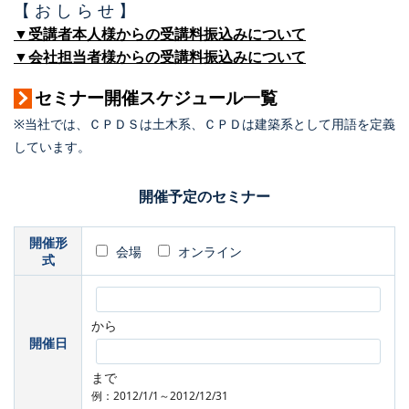
【 お し ら せ 】
▼受講者本人様からの受講料振込みについて
▼会社担当者様からの受講料振込みについて
セミナー開催スケジュール一覧
※当社では、ＣＰＤＳは土木系、ＣＰＤは建築系として用語を定義
しています。
開催予定のセミナー
開催形
会場
オンライン
式
から
開催日
まで
例：2012/1/1～2012/12/31