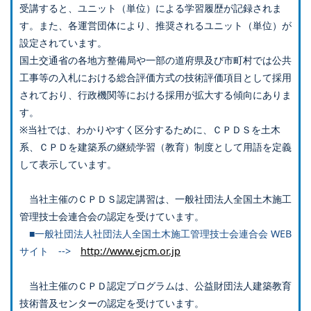
受講すると、ユニット（単位）による学習履歴が記録されま
す。また、各運営団体により、推奨されるユニット（単位）が
設定されています。
国土交通省の各地方整備局や一部の道府県及び市町村では公共
工事等の入札における総合評価方式の技術評価項目として採用
されており、行政機関等における採用が拡大する傾向にありま
す。
※当社では、わかりやすく区分するために、ＣＰＤＳを土木
系、ＣＰＤを建築系の継続学習（教育）制度として用語を定義
して表示しています。
当社主催のＣＰＤＳ認定講習は、一般社団法人全国土木施工
管理技士会連合会の認定を受けています。
■一般社団法人社団法人全国土木施工管理技士会連合会 WEB
サイト -->
http://www.ejcm.or.jp
当社主催のＣＰＤ認定プログラムは、公益財団法人建築教育
技術普及センターの認定を受けています。