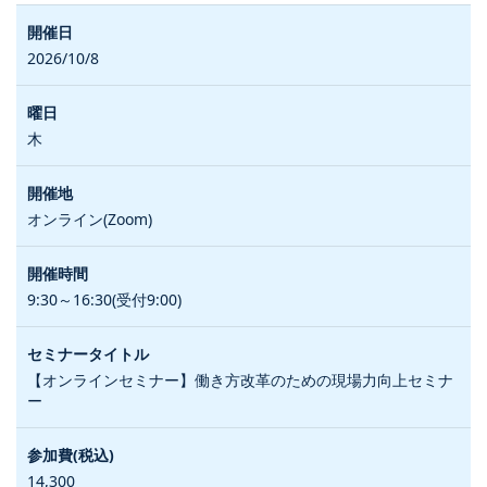
2026/10/8
木
オンライン(Zoom)
9:30～16:30(受付9:00)
【オンラインセミナー】働き方改革のための現場力向上セミナ
ー
14,300