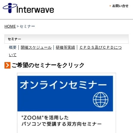
HOME
> セミナー
概要 │
開催スケジュール
│
研修等実績
│
ＣＰＤＳ及びＣＰＤにつ
いて
ご希望のセミナーをクリック