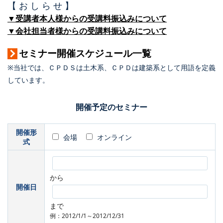
【 お し ら せ 】
▼受講者本人様からの受講料振込みについて
▼会社担当者様からの受講料振込みについて
セミナー開催スケジュール一覧
※当社では、ＣＰＤＳは土木系、ＣＰＤは建築系として用語を定義
しています。
開催予定のセミナー
開催形
会場
オンライン
式
から
開催日
まで
例：2012/1/1～2012/12/31