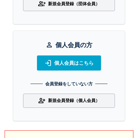
group_add
新規会員登録（団体会員）
person
個人会員の方
login
個人会員はこちら
会員登録をしていない方
person_add
新規会員登録（個人会員）