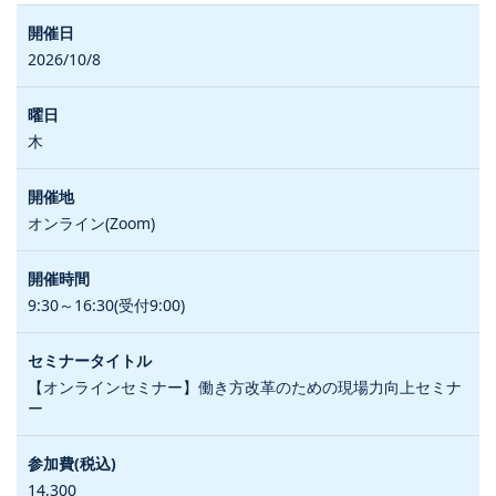
2026/10/8
木
オンライン(Zoom)
9:30～16:30(受付9:00)
【オンラインセミナー】働き方改革のための現場力向上セミナ
ー
14,300