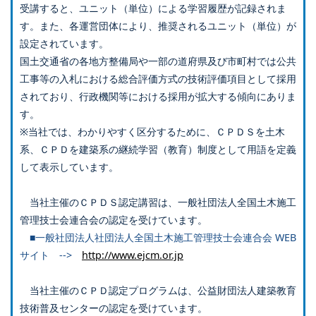
受講すると、ユニット（単位）による学習履歴が記録されま
す。また、各運営団体により、推奨されるユニット（単位）が
設定されています。
国土交通省の各地方整備局や一部の道府県及び市町村では公共
工事等の入札における総合評価方式の技術評価項目として採用
されており、行政機関等における採用が拡大する傾向にありま
す。
※当社では、わかりやすく区分するために、ＣＰＤＳを土木
系、ＣＰＤを建築系の継続学習（教育）制度として用語を定義
して表示しています。
当社主催のＣＰＤＳ認定講習は、一般社団法人全国土木施工
管理技士会連合会の認定を受けています。
■一般社団法人社団法人全国土木施工管理技士会連合会 WEB
サイト -->
http://www.ejcm.or.jp
当社主催のＣＰＤ認定プログラムは、公益財団法人建築教育
技術普及センターの認定を受けています。