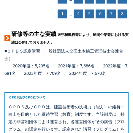
1
4
5
6
7
8
...
研修等の主な実績
※守秘義務等により、民間企業等における実
績は公開しておりません。
■ＣＰＤＳ認定講習（一般社団法人全国土木施工管理技士会連合
会）
2020年度：5,295名 2021年度：7,686名 2022年度：7,
681名 2023年度：7,709名 2024年度：7,670名
ＣＰＤＳ及びＣＰＤは、建設技術者の技術力（能力）の維持・
向上を目的とした継続学習（教育）制度です。当該制度は、特
定の非営利団体により運営され、各運営団体がその講習（プロ
グラム）の認定を行います。認定された講習（プログラム）を