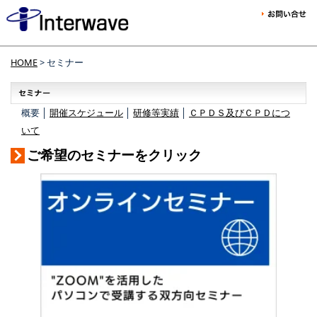
HOME
> セミナー
概要 │
開催スケジュール
│
研修等実績
│
ＣＰＤＳ及びＣＰＤにつ
いて
ご希望のセミナーをクリック