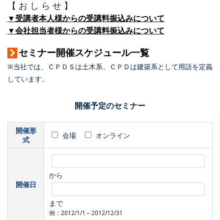
【 お し ら せ 】
▼受講者本人様からの受講料振込みについて
▼会社担当者様からの受講料振込みについて
セミナー開催スケジュール一覧
※当社では、ＣＰＤＳは土木系、ＣＰＤは建築系として用語を定義
しています。
開催予定のセミナー
開催形
会場
オンライン
式
から
開催日
まで
例：2012/1/1～2012/12/31