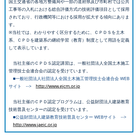
国土交通省の各地方整備局や一部の道府県及び市町村では公共
工事等の入札における総合評価方式の技術評価項目として採用
されており、行政機関等における採用が拡大する傾向にありま
す。
※当社では、わかりやすく区分するために、ＣＰＤＳを土木
系、ＣＰＤを建築系の継続学習（教育）制度として用語を定義
して表示しています。
当社主催のＣＰＤＳ認定講習は、一般社団法人全国土木施工
管理技士会連合会の認定を受けています。
■一般社団法人社団法人全国土木施工管理技士会連合会 WEB
サイト -->
http://www.ejcm.or.jp
当社主催のＣＰＤ認定プログラムは、公益財団法人建築教育
技術普及センターの認定を受けています。
■公益財団法人建築教育技術普及センター WEBサイト -->
http://www.jaeic.or.jp