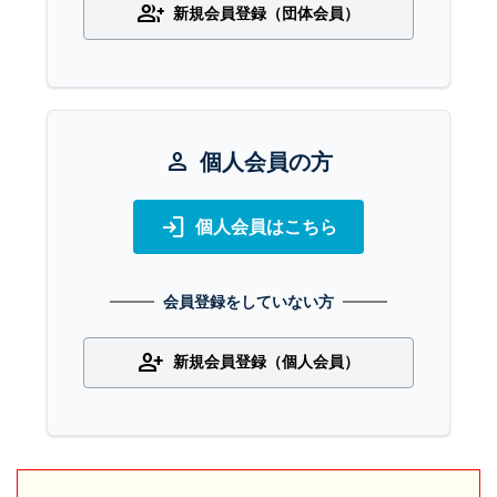
group_add
新規会員登録（団体会員）
person
個人会員の方
login
個人会員はこちら
会員登録をしていない方
person_add
新規会員登録（個人会員）