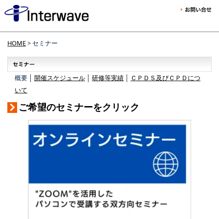
HOME
> セミナー
概要 │
開催スケジュール
│
研修等実績
│
ＣＰＤＳ及びＣＰＤにつ
いて
ご希望のセミナーをクリック