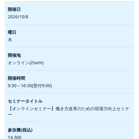
2026/10/8
木
オンライン(Zoom)
9:30～16:30(受付9:00)
【オンラインセミナー】働き方改革のための現場力向上セミナ
ー
14,300