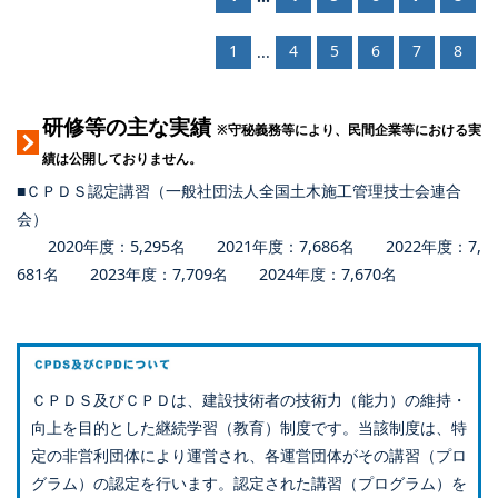
1
4
5
6
7
8
...
研修等の主な実績
※守秘義務等により、民間企業等における実
績は公開しておりません。
■ＣＰＤＳ認定講習（一般社団法人全国土木施工管理技士会連合
会）
2020年度：5,295名 2021年度：7,686名 2022年度：7,
681名 2023年度：7,709名 2024年度：7,670名
ＣＰＤＳ及びＣＰＤは、建設技術者の技術力（能力）の維持・
向上を目的とした継続学習（教育）制度です。当該制度は、特
定の非営利団体により運営され、各運営団体がその講習（プロ
グラム）の認定を行います。認定された講習（プログラム）を