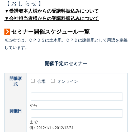
【 お し ら せ 】
▼受講者本人様からの受講料振込みについて
▼会社担当者様からの受講料振込みについて
セミナー開催スケジュール一覧
※当社では、ＣＰＤＳは土木系、ＣＰＤは建築系として用語を定義
しています。
開催予定のセミナー
開催形
会場
オンライン
式
から
開催日
まで
例：2012/1/1～2012/12/31