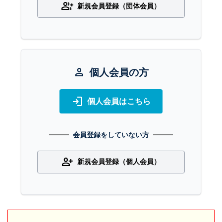
group_add
新規会員登録（団体会員）
person
個人会員の方
login
個人会員はこちら
会員登録をしていない方
person_add
新規会員登録（個人会員）