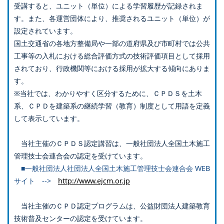
受講すると、ユニット（単位）による学習履歴が記録されま
す。また、各運営団体により、推奨されるユニット（単位）が
設定されています。
国土交通省の各地方整備局や一部の道府県及び市町村では公共
工事等の入札における総合評価方式の技術評価項目として採用
されており、行政機関等における採用が拡大する傾向にありま
す。
※当社では、わかりやすく区分するために、ＣＰＤＳを土木
系、ＣＰＤを建築系の継続学習（教育）制度として用語を定義
して表示しています。
当社主催のＣＰＤＳ認定講習は、一般社団法人全国土木施工
管理技士会連合会の認定を受けています。
■一般社団法人社団法人全国土木施工管理技士会連合会 WEB
サイト -->
http://www.ejcm.or.jp
当社主催のＣＰＤ認定プログラムは、公益財団法人建築教育
技術普及センターの認定を受けています。