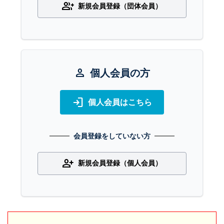
group_add
新規会員登録（団体会員）
person
個人会員の方
login
個人会員はこちら
会員登録をしていない方
person_add
新規会員登録（個人会員）