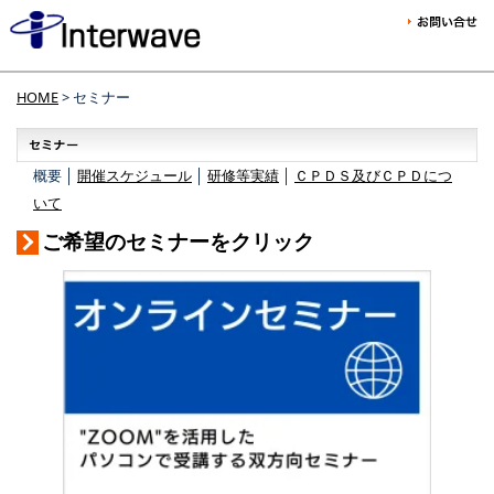
HOME
> セミナー
概要 │
開催スケジュール
│
研修等実績
│
ＣＰＤＳ及びＣＰＤにつ
いて
ご希望のセミナーをクリック