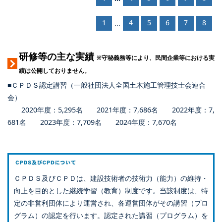
1
4
5
6
7
8
...
研修等の主な実績
※守秘義務等により、民間企業等における実
績は公開しておりません。
■ＣＰＤＳ認定講習（一般社団法人全国土木施工管理技士会連合
会）
2020年度：5,295名 2021年度：7,686名 2022年度：7,
681名 2023年度：7,709名 2024年度：7,670名
ＣＰＤＳ及びＣＰＤは、建設技術者の技術力（能力）の維持・
向上を目的とした継続学習（教育）制度です。当該制度は、特
定の非営利団体により運営され、各運営団体がその講習（プロ
グラム）の認定を行います。認定された講習（プログラム）を