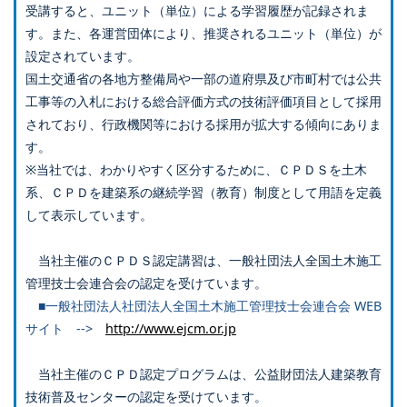
受講すると、ユニット（単位）による学習履歴が記録されま
す。また、各運営団体により、推奨されるユニット（単位）が
設定されています。
国土交通省の各地方整備局や一部の道府県及び市町村では公共
工事等の入札における総合評価方式の技術評価項目として採用
されており、行政機関等における採用が拡大する傾向にありま
す。
※当社では、わかりやすく区分するために、ＣＰＤＳを土木
系、ＣＰＤを建築系の継続学習（教育）制度として用語を定義
して表示しています。
当社主催のＣＰＤＳ認定講習は、一般社団法人全国土木施工
管理技士会連合会の認定を受けています。
■一般社団法人社団法人全国土木施工管理技士会連合会 WEB
サイト -->
http://www.ejcm.or.jp
当社主催のＣＰＤ認定プログラムは、公益財団法人建築教育
技術普及センターの認定を受けています。