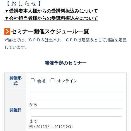
【 お し ら せ 】
▼受講者本人様からの受講料振込みについて
▼会社担当者様からの受講料振込みについて
セミナー開催スケジュール一覧
※当社では、ＣＰＤＳは土木系、ＣＰＤは建築系として用語を定義
しています。
開催予定のセミナー
開催形
会場
オンライン
式
から
開催日
まで
例：2012/1/1～2012/12/31