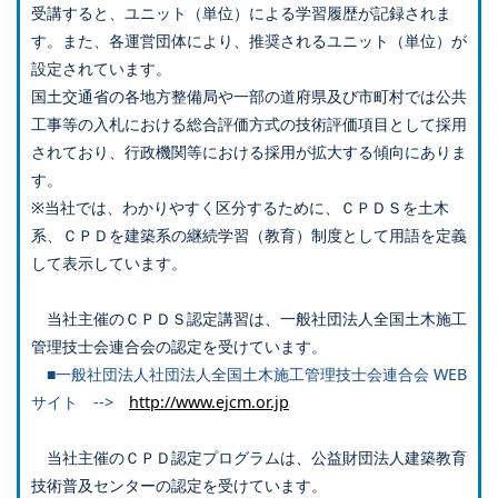
受講すると、ユニット（単位）による学習履歴が記録されま
す。また、各運営団体により、推奨されるユニット（単位）が
設定されています。
国土交通省の各地方整備局や一部の道府県及び市町村では公共
工事等の入札における総合評価方式の技術評価項目として採用
されており、行政機関等における採用が拡大する傾向にありま
す。
※当社では、わかりやすく区分するために、ＣＰＤＳを土木
系、ＣＰＤを建築系の継続学習（教育）制度として用語を定義
して表示しています。
当社主催のＣＰＤＳ認定講習は、一般社団法人全国土木施工
管理技士会連合会の認定を受けています。
■一般社団法人社団法人全国土木施工管理技士会連合会 WEB
サイト -->
http://www.ejcm.or.jp
当社主催のＣＰＤ認定プログラムは、公益財団法人建築教育
技術普及センターの認定を受けています。