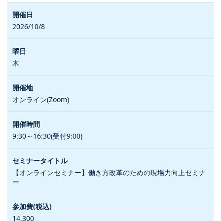
2026/10/8
木
オンライン(Zoom)
9:30～16:30(受付9:00)
【オンラインセミナー】働き方改革のための現場力向上セミナ
ー
14,300