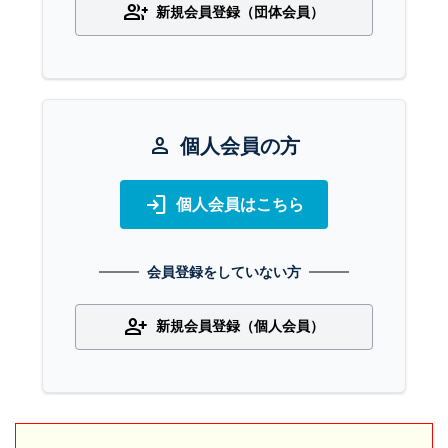
group_add
新規会員登録（団体会員）
person
個人会員の方
login
個人会員はこちら
会員登録をしていない方
person_add
新規会員登録（個人会員）