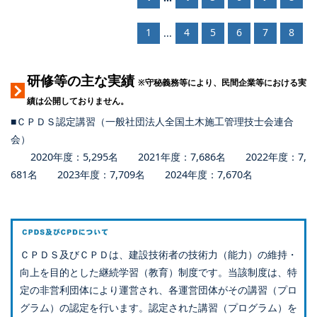
1
4
5
6
7
8
...
研修等の主な実績
※守秘義務等により、民間企業等における実
績は公開しておりません。
■ＣＰＤＳ認定講習（一般社団法人全国土木施工管理技士会連合
会）
2020年度：5,295名 2021年度：7,686名 2022年度：7,
681名 2023年度：7,709名 2024年度：7,670名
ＣＰＤＳ及びＣＰＤは、建設技術者の技術力（能力）の維持・
向上を目的とした継続学習（教育）制度です。当該制度は、特
定の非営利団体により運営され、各運営団体がその講習（プロ
グラム）の認定を行います。認定された講習（プログラム）を