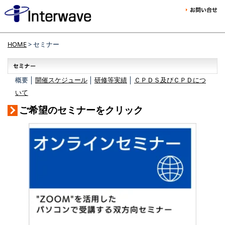
HOME
> セミナー
概要 │
開催スケジュール
│
研修等実績
│
ＣＰＤＳ及びＣＰＤにつ
いて
ご希望のセミナーをクリック