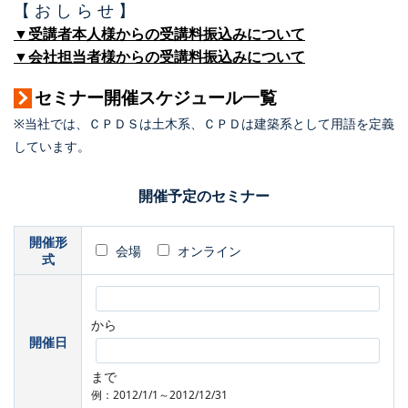
【 お し ら せ 】
▼受講者本人様からの受講料振込みについて
▼会社担当者様からの受講料振込みについて
セミナー開催スケジュール一覧
※当社では、ＣＰＤＳは土木系、ＣＰＤは建築系として用語を定義
しています。
開催予定のセミナー
開催形
会場
オンライン
式
から
開催日
まで
例：2012/1/1～2012/12/31