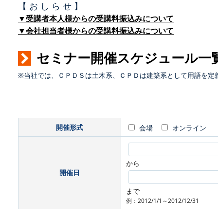
【 お し ら せ 】
▼受講者本人様からの受講料振込みについて
▼会社担当者様からの受講料振込みについて
セミナー開催スケジュール一
※当社では、ＣＰＤＳは土木系、ＣＰＤは建築系として用語を定
開催形式
会場
オンライン
から
開催日
まで
例：2012/1/1～2012/12/31