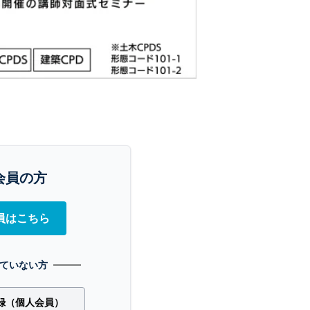
会員の方
員はこちら
ていない方
録（個人会員）