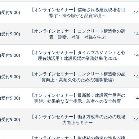
【オンラインセミナー】信頼される建設現場を目
0(受付9:00)
14
指す～法令順守と品質管理～
【オンラインセミナー】コンクリート構造物の調
0(受付9:00)
14
査・診断、補修・補強を学ぶ
【オンラインセミナー】タイムマネジメントと心
0(受付9:00)
14
理有効活用！建設現場の業務効率化2026
【オンラインセミナー】コンクリート構造物の品
0(受付9:00)
14
質向上・高耐久化のための知識(後編)
【オンラインセミナー】最新版：建設死亡災害の
0(受付9:00)
14
実態、効果的な安全指示、若者への安全教育
【オンラインセミナー】働き方改革のための現場
0(受付9:00)
14
力向上セミナー
【オンラインセミナー】生成AIの急速な進歩が建