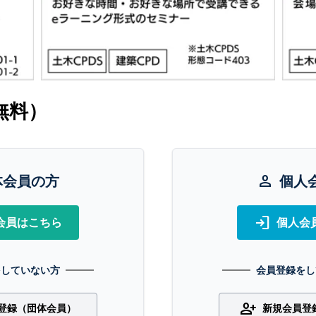
無料）
体会員の方
person
個人
login
会員はこちら
個人会
をしていない方
会員登録をし
person_add
登録（団体会員）
新規会員登