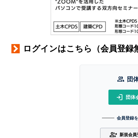
ログインはこちら（会員登録
group
団
login
団体
会員登録
group_add
新規会員