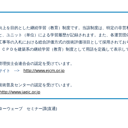
向上を目的とした継続学習（教育）制度です。当該制度は、特定の非営
と、ユニット（単位）による学習履歴が記録されます。また、各運営団
工事等の入札における総合評価方式の技術評価項目として採用されてお
、ＣＰＤを建築系の継続学習（教育）制度として用語を定義して表示し
管理技士会連合会の認定を受けています。
サイト -->
http://www.ejcm.or.jp
技術普及センターの認定を受けています。
http://www.jaeic.or.jp
ターウェーブ セミナー課(直通)