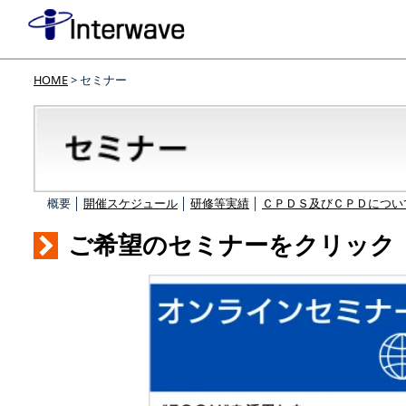
HOME
> セミナー
概要 │
開催スケジュール
│
研修等実績
│
ＣＰＤＳ及びＣＰＤについ
ご希望のセミナーをクリック