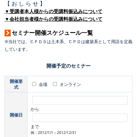
【 お し ら せ 】
▼受講者本人様からの受講料振込みについて
▼会社担当者様からの受講料振込みについて
セミナー開催スケジュール一覧
※当社では、ＣＰＤＳは土木系、ＣＰＤは建築系として用語を定義
しています。
開催予定のセミナー
開催形
会場
オンライン
式
から
開催日
まで
例：2012/1/1～2012/12/31