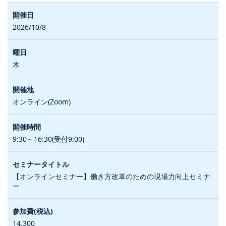
2026/10/8
木
オンライン(Zoom)
9:30～16:30(受付9:00)
【オンラインセミナー】働き方改革のための現場力向上セミナ
ー
14,300