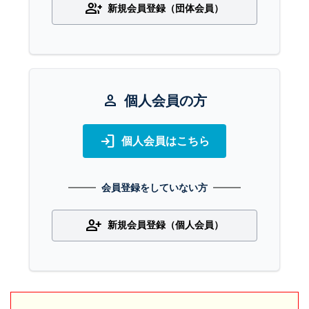
group_add
新規会員登録（団体会員）
person
個人会員の方
login
個人会員はこちら
会員登録をしていない方
person_add
新規会員登録（個人会員）