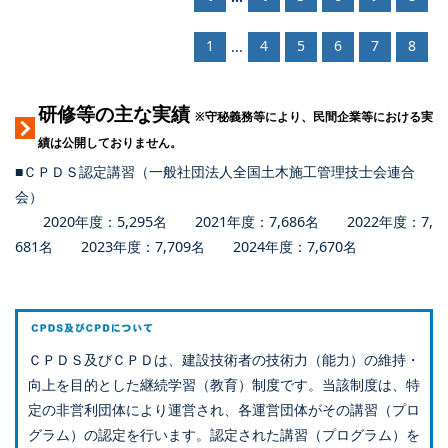
1
4
5
6
7
8
...
研修等の主な実績
※守秘義務等により、民間企業等における実
績は公開しておりません。
■ＣＰＤＳ認定講習（一般社団法人全国土木施工管理技士会連合
会）
2020年度：5,295名 2021年度：7,686名 2022年度：7,
681名 2023年度：7,709名 2024年度：7,670名
ＣＰＤＳ及びＣＰＤは、建設技術者の技術力（能力）の維持・
向上を目的とした継続学習（教育）制度です。当該制度は、特
定の非営利団体により運営され、各運営団体がその講習（プロ
グラム）の認定を行います。認定された講習（プログラム）を