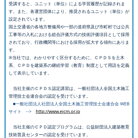
受講すると、ユニット（単位）による学習履歴が記録されま
す。また、各運営団体により、推奨されるユニット（単位）が
設定されています。
国土交通省の各地方整備局や一部の道府県及び市町村では公共
工事等の入札における総合評価方式の技術評価項目として採用
されており、行政機関等における採用が拡大する傾向にありま
す。
※当社では、わかりやすく区分するために、ＣＰＤＳを土木
系、ＣＰＤを建築系の継続学習（教育）制度として用語を定義
して表示しています。
当社主催のＣＰＤＳ認定講習は、一般社団法人全国土木施工
管理技士会連合会の認定を受けています。
■一般社団法人社団法人全国土木施工管理技士会連合会 WEB
サイト -->
http://www.ejcm.or.jp
当社主催のＣＰＤ認定プログラムは、公益財団法人建築教育
技術普及センターの認定を受けています。