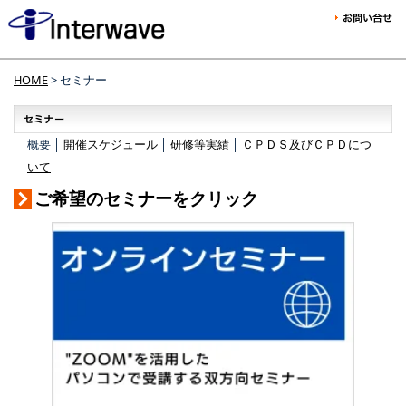
HOME
> セミナー
概要 │
開催スケジュール
│
研修等実績
│
ＣＰＤＳ及びＣＰＤにつ
いて
ご希望のセミナーをクリック