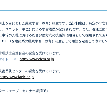
向上を目的とした継続学習（教育）制度です。当該制度は、特定の非営
と、ユニット（単位）による学習履歴が記録されます。また、各運営団
工事等の入札における総合評価方式の技術評価項目として採用されてお
、ＣＰＤを建築系の継続学習（教育）制度として用語を定義して表示し
管理技士会連合会の認定を受けています。
サイト -->
http://www.ejcm.or.jp
技術普及センターの認定を受けています。
http://www.jaeic.or.jp
ターウェーブ セミナー課(直通)