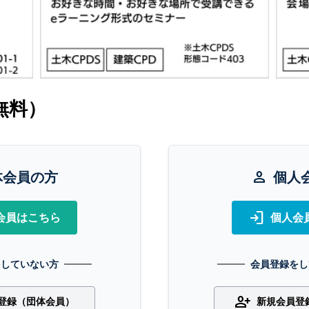
無料）
体会員の方
person
個人
login
会員はこちら
個人会
をしていない方
会員登録をし
person_add
登録（団体会員）
新規会員登