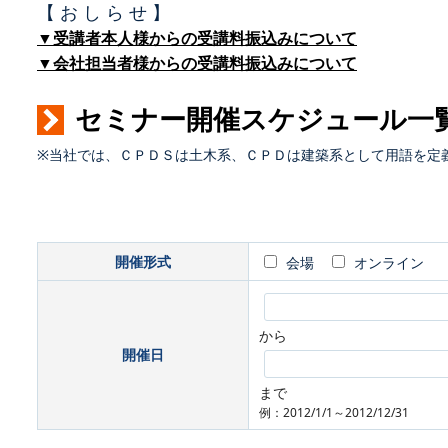
【 お し ら せ 】
▼受講者本人様からの受講料振込みについて
▼会社担当者様からの受講料振込みについて
セミナー開催スケジュール一
※当社では、ＣＰＤＳは土木系、ＣＰＤは建築系として用語を定
開催形式
会場
オンライン
から
開催日
まで
例：2012/1/1～2012/12/31