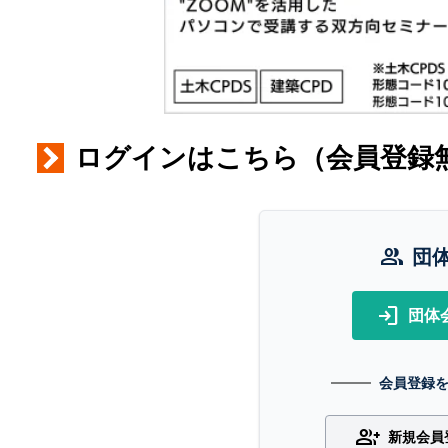
ログインはこちら（会員登録
group
団
login
団体
会員登録
group_add
新規会員