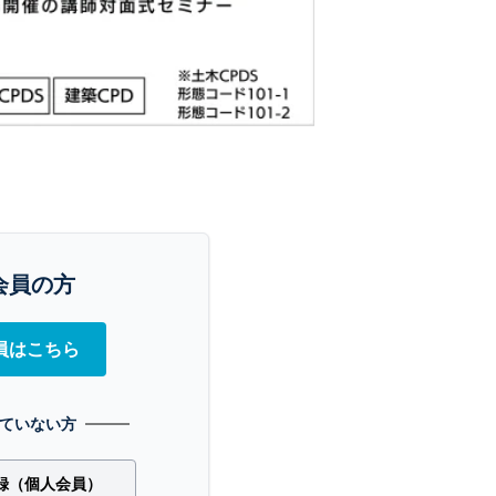
会員の方
員はこちら
ていない方
録（個人会員）