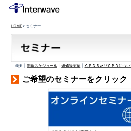
HOME
> セミナー
概要 │
開催スケジュール
│
研修等実績
│
ＣＰＤＳ及びＣＰＤについ
ご希望のセミナーをクリック