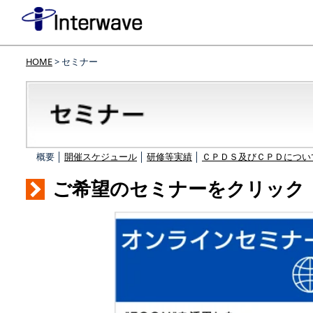
HOME
> セミナー
概要 │
開催スケジュール
│
研修等実績
│
ＣＰＤＳ及びＣＰＤについ
ご希望のセミナーをクリック