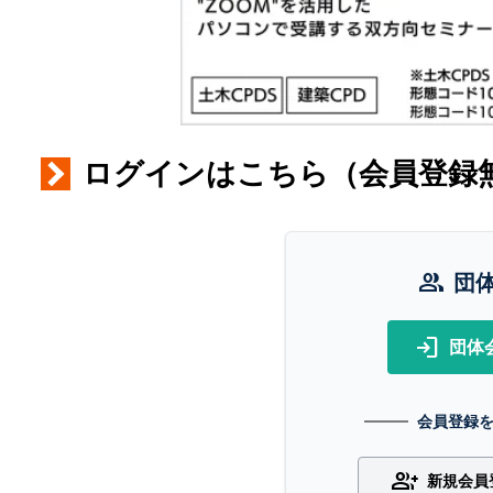
ログインはこちら（会員登録
group
団
login
団体
会員登録
group_add
新規会員