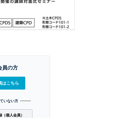
会員の方
員はこちら
ていない方
録（個人会員）