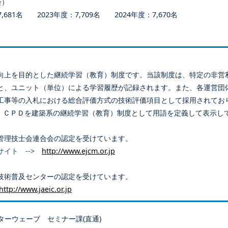
会）
681名 2023年度：7,709名 2024年度：7,670名
向上を目的とした継続学習（教育）制度です。当該制度は、特定の非営
と、ユニット（単位）による学習履歴が記録されます。また、各運営団
工事等の入札における総合評価方式の技術評価項目として採用されてお
、ＣＰＤを建築系の継続学習（教育）制度として用語を定義して表示し
管理技士会連合会の認定を受けています。
サイト -->
http://www.ejcm.or.jp
技術普及センターの認定を受けています。
http://www.jaeic.or.jp
ターウェーブ セミナー課(直通)