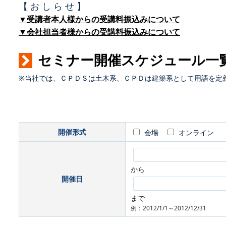
【 お し ら せ 】
▼受講者本人様からの受講料振込みについて
▼会社担当者様からの受講料振込みについて
セミナー開催スケジュール一
※当社では、ＣＰＤＳは土木系、ＣＰＤは建築系として用語を定
開催形式
会場
オンライン
から
開催日
まで
例：2012/1/1～2012/12/31