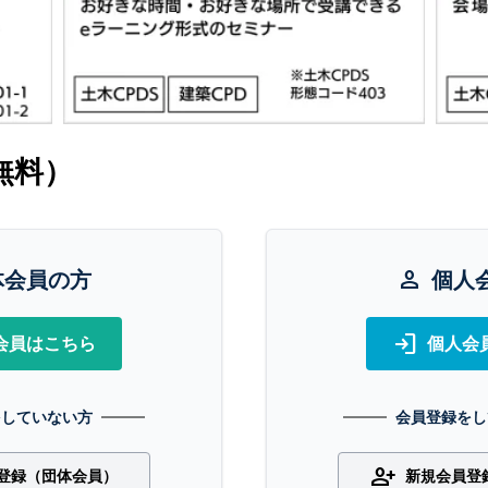
無料）
体会員の方
person
個人
login
会員はこちら
個人会
をしていない方
会員登録をし
person_add
登録（団体会員）
新規会員登