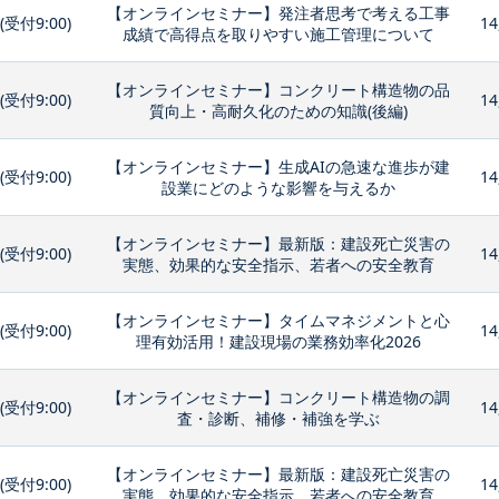
【オンラインセミナー】発注者思考で考える工事
0(受付9:00)
14
成績で高得点を取りやすい施工管理について
【オンラインセミナー】コンクリート構造物の品
0(受付9:00)
14
質向上・高耐久化のための知識(後編)
【オンラインセミナー】生成AIの急速な進歩が建
0(受付9:00)
14
設業にどのような影響を与えるか
【オンラインセミナー】最新版：建設死亡災害の
0(受付9:00)
14
実態、効果的な安全指示、若者への安全教育
【オンラインセミナー】タイムマネジメントと心
0(受付9:00)
14
理有効活用！建設現場の業務効率化2026
【オンラインセミナー】コンクリート構造物の調
0(受付9:00)
14
査・診断、補修・補強を学ぶ
【オンラインセミナー】最新版：建設死亡災害の
0(受付9:00)
14
実態、効果的な安全指示、若者への安全教育