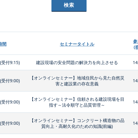
参
時間
セミナータイトル
(
0(受付9:15)
建設現場の安全問題の解決力を向上させる
14
【オンラインセミナー】地域住民から見た自然災
0(受付9:00)
14
害と建設業の存在意義
【オンラインセミナー】信頼される建設現場を目
0(受付9:00)
14
指す～法令順守と品質管理～
【オンラインセミナー】コンクリート構造物の品
0(受付9:00)
14
質向上・高耐久化のための知識(前編)