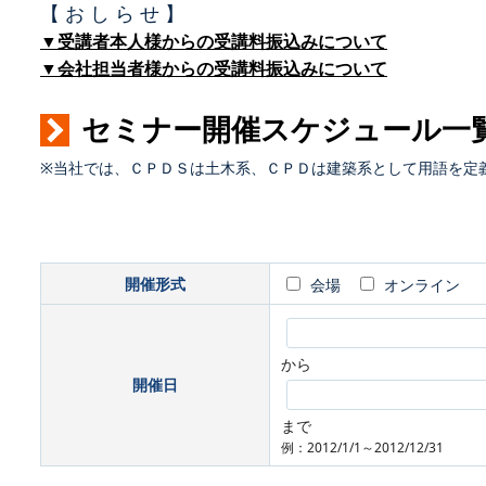
【 お し ら せ 】
▼受講者本人様からの受講料振込みについて
▼会社担当者様からの受講料振込みについて
セミナー開催スケジュール一
※当社では、ＣＰＤＳは土木系、ＣＰＤは建築系として用語を定
開催形式
会場
オンライン
から
開催日
まで
例：2012/1/1～2012/12/31