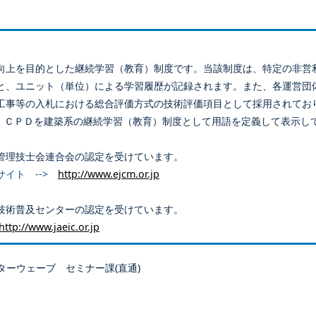
向上を目的とした継続学習（教育）制度です。当該制度は、特定の非営
と、ユニット（単位）による学習履歴が記録されます。また、各運営団
工事等の入札における総合評価方式の技術評価項目として採用されてお
、ＣＰＤを建築系の継続学習（教育）制度として用語を定義して表示し
管理技士会連合会の認定を受けています。
サイト -->
http://www.ejcm.or.jp
技術普及センターの認定を受けています。
http://www.jaeic.or.jp
ターウェーブ セミナー課(直通)