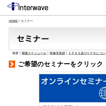
HOME
> セミナー
概要 │
開催スケジュール
│
研修等実績
│
ＣＰＤＳ及びＣＰＤについ
ご希望のセミナーをクリック