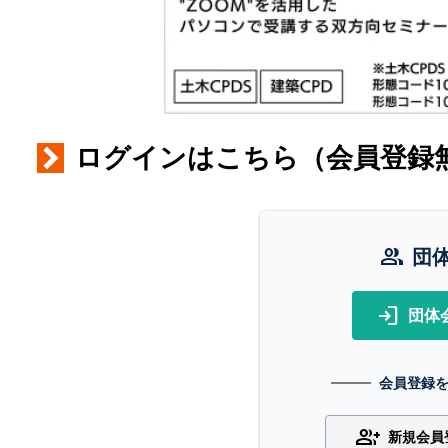
ログインはこちら（会員登録
group
団
login
団体
会員登録
group_add
新規会員