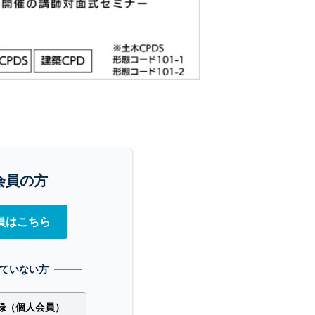
会員の方
員はこちら
ていない方
録（個人会員）