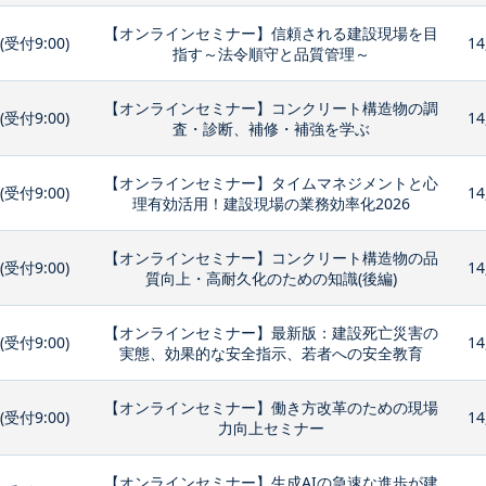
【オンラインセミナー】信頼される建設現場を目
0(受付9:00)
14
指す～法令順守と品質管理～
【オンラインセミナー】コンクリート構造物の調
0(受付9:00)
14
査・診断、補修・補強を学ぶ
【オンラインセミナー】タイムマネジメントと心
0(受付9:00)
14
理有効活用！建設現場の業務効率化2026
【オンラインセミナー】コンクリート構造物の品
0(受付9:00)
14
質向上・高耐久化のための知識(後編)
【オンラインセミナー】最新版：建設死亡災害の
0(受付9:00)
14
実態、効果的な安全指示、若者への安全教育
【オンラインセミナー】働き方改革のための現場
0(受付9:00)
14
力向上セミナー
【オンラインセミナー】生成AIの急速な進歩が建