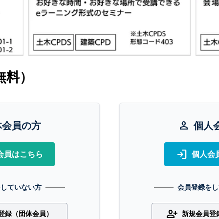
無料）
体会員の方
person
個人
login
会員はこちら
個人会
をしていない方
会員登録をし
person_add
登録（団体会員）
新規会員登