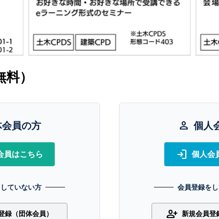
無料）
体会員の方
person
個人
login
会員はこちら
個人会
をしていない方
会員登録をし
person_add
登録（団体会員）
新規会員登