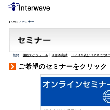
HOME
> セミナー
概要 │
開催スケジュール
│
研修等実績
│
ＣＰＤＳ及びＣＰＤについ
ご希望のセミナーをクリック