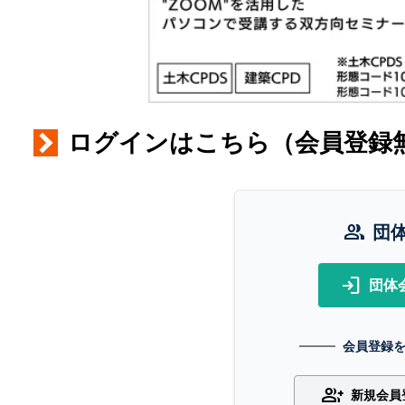
ログインはこちら（会員登録
group
団
login
団体
会員登録
group_add
新規会員