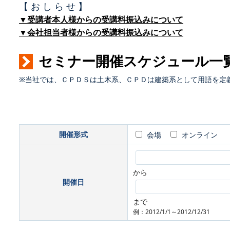
【 お し ら せ 】
▼受講者本人様からの受講料振込みについて
▼会社担当者様からの受講料振込みについて
セミナー開催スケジュール一
※当社では、ＣＰＤＳは土木系、ＣＰＤは建築系として用語を定
開催形式
会場
オンライン
から
開催日
まで
例：2012/1/1～2012/12/31