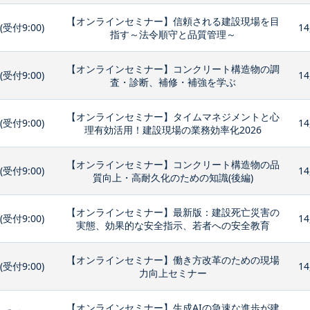
【オンラインセミナー】信頼される建設現場を目
0(受付9:00)
14
指す～法令順守と品質管理～
【オンラインセミナー】コンクリート構造物の調
0(受付9:00)
14
査・診断、補修・補強を学ぶ
【オンラインセミナー】タイムマネジメントと心
0(受付9:00)
14
理有効活用！建設現場の業務効率化2026
【オンラインセミナー】コンクリート構造物の品
0(受付9:00)
14
質向上・高耐久化のための知識(後編)
【オンラインセミナー】最新版：建設死亡災害の
0(受付9:00)
14
実態、効果的な安全指示、若者への安全教育
【オンラインセミナー】働き方改革のための現場
0(受付9:00)
14
力向上セミナー
【オンラインセミナー】生成AIの急速な進歩が建