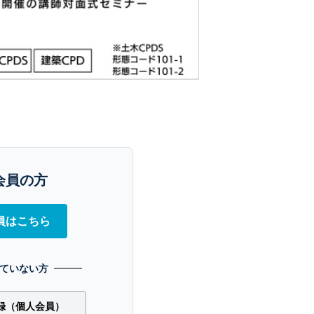
会員の方
員はこちら
ていない方
録（個人会員）