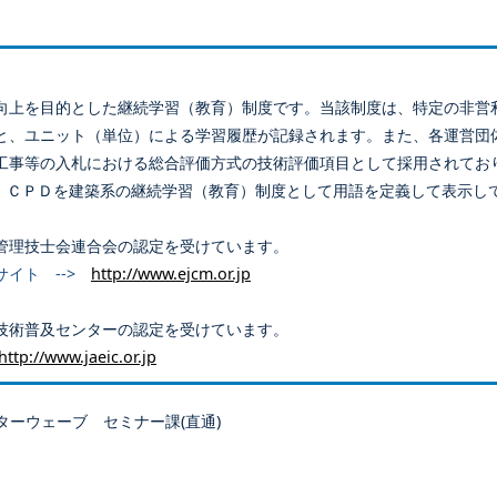
向上を目的とした継続学習（教育）制度です。当該制度は、特定の非営
と、ユニット（単位）による学習履歴が記録されます。また、各運営団
工事等の入札における総合評価方式の技術評価項目として採用されてお
、ＣＰＤを建築系の継続学習（教育）制度として用語を定義して表示し
管理技士会連合会の認定を受けています。
サイト -->
http://www.ejcm.or.jp
技術普及センターの認定を受けています。
http://www.jaeic.or.jp
ターウェーブ セミナー課(直通)