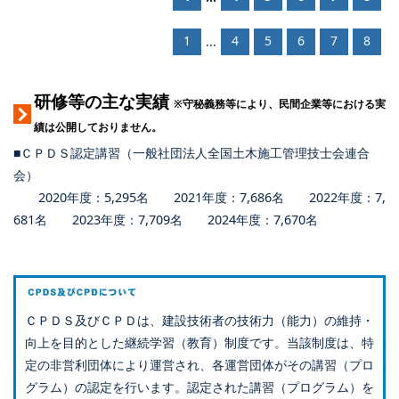
1
4
5
6
7
8
...
研修等の主な実績
※守秘義務等により、民間企業等における実
績は公開しておりません。
■ＣＰＤＳ認定講習（一般社団法人全国土木施工管理技士会連合
会）
2020年度：5,295名 2021年度：7,686名 2022年度：7,
681名 2023年度：7,709名 2024年度：7,670名
ＣＰＤＳ及びＣＰＤは、建設技術者の技術力（能力）の維持・
向上を目的とした継続学習（教育）制度です。当該制度は、特
定の非営利団体により運営され、各運営団体がその講習（プロ
グラム）の認定を行います。認定された講習（プログラム）を