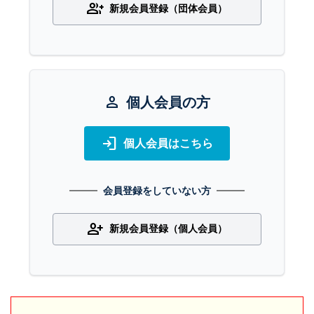
group_add
新規会員登録（団体会員）
person
個人会員の方
login
個人会員はこちら
会員登録をしていない方
person_add
新規会員登録（個人会員）