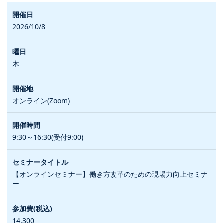
2026/10/8
木
オンライン(Zoom)
9:30～16:30(受付9:00)
【オンラインセミナー】働き方改革のための現場力向上セミナ
ー
14,300