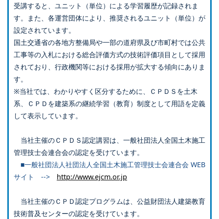
受講すると、ユニット（単位）による学習履歴が記録されま
す。また、各運営団体により、推奨されるユニット（単位）が
設定されています。
国土交通省の各地方整備局や一部の道府県及び市町村では公共
工事等の入札における総合評価方式の技術評価項目として採用
されており、行政機関等における採用が拡大する傾向にありま
す。
※当社では、わかりやすく区分するために、ＣＰＤＳを土木
系、ＣＰＤを建築系の継続学習（教育）制度として用語を定義
して表示しています。
当社主催のＣＰＤＳ認定講習は、一般社団法人全国土木施工
管理技士会連合会の認定を受けています。
■一般社団法人社団法人全国土木施工管理技士会連合会 WEB
サイト -->
http://www.ejcm.or.jp
当社主催のＣＰＤ認定プログラムは、公益財団法人建築教育
技術普及センターの認定を受けています。