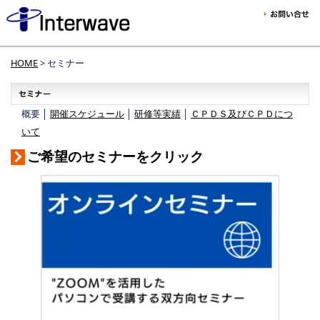
HOME
> セミナー
概要 │
開催スケジュール
│
研修等実績
│
ＣＰＤＳ及びＣＰＤにつ
いて
ご希望のセミナーをクリック