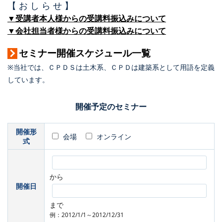
【 お し ら せ 】
▼受講者本人様からの受講料振込みについて
▼会社担当者様からの受講料振込みについて
セミナー開催スケジュール一覧
※当社では、ＣＰＤＳは土木系、ＣＰＤは建築系として用語を定義
しています。
開催予定のセミナー
開催形
会場
オンライン
式
から
開催日
まで
例：2012/1/1～2012/12/31